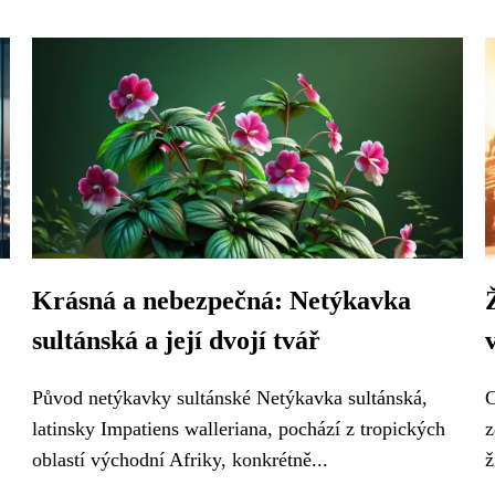
Krásná a nebezpečná: Netýkavka
sultánská a její dvojí tvář
Původ netýkavky sultánské Netýkavka sultánská,
C
latinsky Impatiens walleriana, pochází z tropických
z
oblastí východní Afriky, konkrétně...
ž