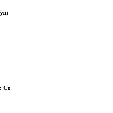
vým
: Co