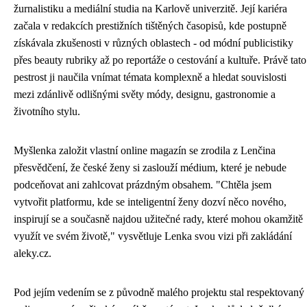
žurnalistiku a mediální studia na Karlově univerzitě. Její kariéra
začala v redakcích prestižních tištěných časopisů, kde postupně
získávala zkušenosti v různých oblastech - od módní publicistiky
přes beauty rubriky až po reportáže o cestování a kultuře. Právě tato
pestrost ji naučila vnímat témata komplexně a hledat souvislosti
mezi zdánlivě odlišnými světy módy, designu, gastronomie a
životního stylu.
Myšlenka založit vlastní online magazín se zrodila z Lenčina
přesvědčení, že české ženy si zaslouží médium, které je nebude
podceňovat ani zahlcovat prázdným obsahem. "Chtěla jsem
vytvořit platformu, kde se inteligentní ženy dozví něco nového,
inspirují se a současně najdou užitečné rady, které mohou okamžitě
využít ve svém životě," vysvětluje Lenka svou vizi při zakládání
aleky.cz.
Pod jejím vedením se z původně malého projektu stal respektovaný