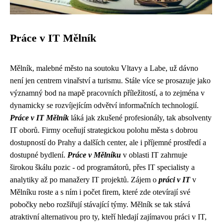
Práce v IT Mělník
Mělník, malebné město na soutoku Vltavy a Labe, už dávno
není jen centrem vinařství a turismu. Stále více se prosazuje jako
významný bod na mapě pracovních příležitostí, a to zejména v
dynamicky se rozvíjejícím odvětví informačních technologií.
Práce v IT Mělník
láká jak zkušené profesionály, tak absolventy
IT oborů. Firmy oceňují strategickou polohu města s dobrou
dostupností do Prahy a dalších center, ale i příjemné prostředí a
dostupné bydlení.
Práce v Mělníku
v oblasti IT zahrnuje
širokou škálu pozic - od programátorů, přes IT specialisty a
analytiky až po manažery IT projektů. Zájem o
práci v IT
v
Mělníku roste a s ním i počet firem, které zde otevírají své
pobočky nebo rozšiřují stávající týmy. Mělník se tak stává
atraktivní alternativou pro ty, kteří hledají zajímavou práci v IT,