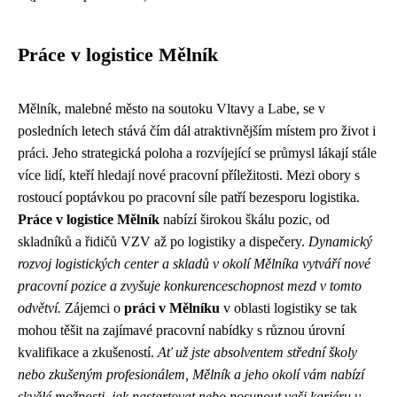
Práce v logistice Mělník
Mělník, malebné město na soutoku Vltavy a Labe, se v
posledních letech stává čím dál atraktivnějším místem pro život i
práci. Jeho strategická poloha a rozvíjející se průmysl lákají stále
více lidí, kteří hledají nové pracovní příležitosti. Mezi obory s
rostoucí poptávkou po pracovní síle patří bezesporu logistika.
Práce v logistice Mělník
nabízí širokou škálu pozic, od
skladníků a řidičů VZV až po logistiky a dispečery.
Dynamický
rozvoj logistických center a skladů v okolí Mělníka vytváří nové
pracovní pozice a zvyšuje konkurenceschopnost mezd v tomto
odvětví.
Zájemci o
práci v Mělníku
v oblasti logistiky se tak
mohou těšit na zajímavé pracovní nabídky s různou úrovní
kvalifikace a zkušeností.
Ať už jste absolventem střední školy
nebo zkušeným profesionálem, Mělník a jeho okolí vám nabízí
skvělé možnosti, jak nastartovat nebo posunout vaši kariéru v