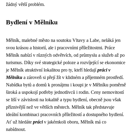
žádný větší problém.
Bydlení v Mělníku
Mělník, malebné město na soutoku Vltavy a Labe, neláká jen
svou krásou a historií, ale i pracovními příležitostmi. Práce
Mělník nabízí v různých odvětvích, od průmyslu a služeb až po
turismus. Díky své strategické poloze a rozvíjející se ekonomice
je Mělník atraktivní lokalitou pro ty, kteří hledají
práci v
Mělníku
a zároveň si přejí žít v klidném a příjemném prostředí.
Nabídka bytů a domů k pronájmu i koupi je v Mělníku poměrně
široká a uspokojí potřeby jednotlivců i rodin. Ceny nemovitostí
se liší v závislosti na lokalitě a typu bydlení, obecně jsou však
příznivější než ve větších městech. Mělník tak představuje
ideální kombinaci pracovních příležitostí a dostupného bydlení.
Ať už hledáte
práci
v jakémkoli oboru, Mělník má co
nabídnout.