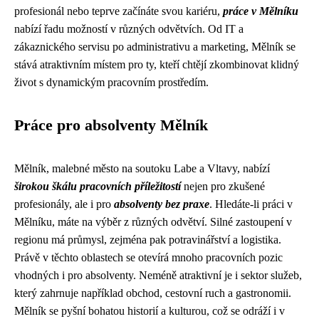
profesionál nebo teprve začínáte svou kariéru,
práce v Mělníku
nabízí řadu možností v různých odvětvích. Od IT a
zákaznického servisu po administrativu a marketing, Mělník se
stává atraktivním místem pro ty, kteří chtějí zkombinovat klidný
život s dynamickým pracovním prostředím.
Práce pro absolventy Mělník
Mělník, malebné město na soutoku Labe a Vltavy, nabízí
širokou škálu pracovních příležitostí
nejen pro zkušené
profesionály, ale i pro
absolventy bez praxe
. Hledáte-li práci v
Mělníku, máte na výběr z různých odvětví. Silné zastoupení v
regionu má průmysl, zejména pak potravinářství a logistika.
Právě v těchto oblastech se otevírá mnoho pracovních pozic
vhodných i pro absolventy. Neméně atraktivní je i sektor služeb,
který zahrnuje například obchod, cestovní ruch a gastronomii.
Mělník se pyšní bohatou historií a kulturou, což se odráží i v