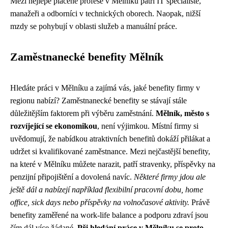
Mezi nejlépe placené profese v Mělníku patří IT specialisté,
manažeři a odborníci v technických oborech. Naopak, nižší
mzdy se pohybují v oblasti služeb a manuální práce.
Zaměstnanecké benefity Mělník
Hledáte práci v Mělníku a zajímá vás, jaké benefity firmy v
regionu nabízí? Zaměstnanecké benefity se stávají stále
důležitějším faktorem při výběru zaměstnání.
Mělník, město s
rozvíjející se ekonomikou
, není výjimkou. Místní firmy si
uvědomují, že nabídkou atraktivních benefitů dokáží přilákat a
udržet si kvalifikované zaměstnance. Mezi nejčastější benefity,
na které v Mělníku můžete narazit, patří stravenky, příspěvky na
penzijní připojištění a dovolená navíc.
Některé firmy jdou ale
ještě dál a nabízejí například flexibilní pracovní dobu, home
office, sick days nebo příspěvky na volnočasové aktivity.
Právě
benefity zaměřené na work-life balance a podporu zdraví jsou
čím dál více žádané.
Při hledání práce v Mělníku se proto