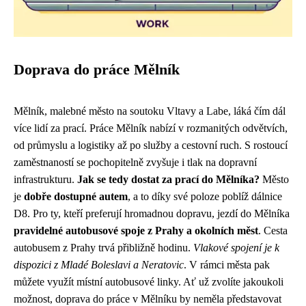
Doprava do práce Mělník
Mělník, malebné město na soutoku Vltavy a Labe, láká čím dál
více lidí za prací. Práce Mělník nabízí v rozmanitých odvětvích,
od průmyslu a logistiky až po služby a cestovní ruch. S rostoucí
zaměstnaností se pochopitelně zvyšuje i tlak na dopravní
infrastrukturu.
Jak se tedy dostat za prací do Mělníka?
Město
je
dobře dostupné autem
, a to díky své poloze poblíž dálnice
D8. Pro ty, kteří preferují hromadnou dopravu, jezdí do Mělníka
pravidelné autobusové spoje z Prahy a okolních měst
. Cesta
autobusem z Prahy trvá přibližně hodinu.
Vlakové spojení je k
dispozici z Mladé Boleslavi a Neratovic
. V rámci města pak
můžete využít místní autobusové linky. Ať už zvolíte jakoukoli
možnost, doprava do práce v Mělníku by neměla představovat