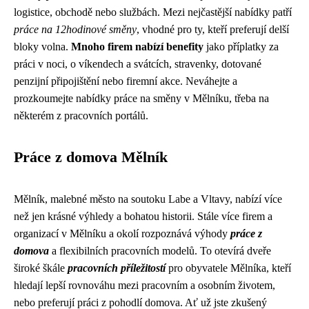
logistice, obchodě nebo službách. Mezi nejčastější nabídky patří
práce na 12hodinové směny
, vhodné pro ty, kteří preferují delší
bloky volna.
Mnoho firem nabízí benefity
jako příplatky za
práci v noci, o víkendech a svátcích, stravenky, dotované
penzijní připojištění nebo firemní akce. Neváhejte a
prozkoumejte nabídky práce na směny v Mělníku, třeba na
některém z pracovních portálů.
Práce z domova Mělník
Mělník, malebné město na soutoku Labe a Vltavy, nabízí více
než jen krásné výhledy a bohatou historii. Stále více firem a
organizací v Mělníku a okolí rozpoznává výhody
práce z
domova
a flexibilních pracovních modelů. To otevírá dveře
široké škále
pracovních příležitostí
pro obyvatele Mělníka, kteří
hledají lepší rovnováhu mezi pracovním a osobním životem,
nebo preferují práci z pohodlí domova. Ať už jste zkušený