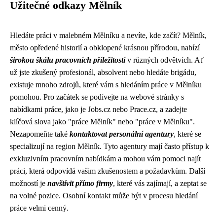
Užitečné odkazy Mělník
Hledáte práci v malebném Mělníku a nevíte, kde začít? Mělník,
město opředené historií a obklopené krásnou přírodou, nabízí
širokou škálu pracovních příležitostí
v různých odvětvích. Ať
už jste zkušený profesionál, absolvent nebo hledáte brigádu,
existuje mnoho zdrojů, které vám s hledáním práce v Mělníku
pomohou. Pro začátek se podívejte na webové stránky s
nabídkami práce, jako je Jobs.cz nebo Prace.cz, a zadejte
klíčová slova jako "práce Mělník" nebo "práce v Mělníku".
Nezapomeňte také
kontaktovat personální agentury
, které se
specializují na region Mělník. Tyto agentury mají často přístup k
exkluzivním pracovním nabídkám a mohou vám pomoci najít
práci, která odpovídá vašim zkušenostem a požadavkům. Další
možností je
navštívit přímo firmy
, které vás zajímají, a zeptat se
na volné pozice. Osobní kontakt může být v procesu hledání
práce velmi cenný.