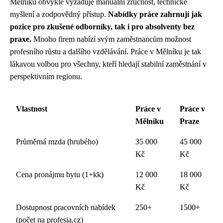
Mělníku obvykle vyžaduje manuální zručnost, technické
myšlení a zodpovědný přístup.
Nabídky práce zahrnují jak
pozice pro zkušené odborníky, tak i pro absolventy bez
praxe.
Mnoho firem nabízí svým zaměstnancům možnost
profesního růstu a dalšího vzdělávání. Práce v Mělníku je tak
lákavou volbou pro všechny, kteří hledají stabilní zaměstnání v
perspektivním regionu.
Vlastnost
Práce v
Práce v
Mělníku
Praze
Průměrná mzda (hrubého)
35 000
45 000
Kč
Kč
Cena pronájmu bytu (1+kk)
12 000
18 000
Kč
Kč
Dostupnost pracovních nabídek
250+
1500+
(počet na profesia.cz)