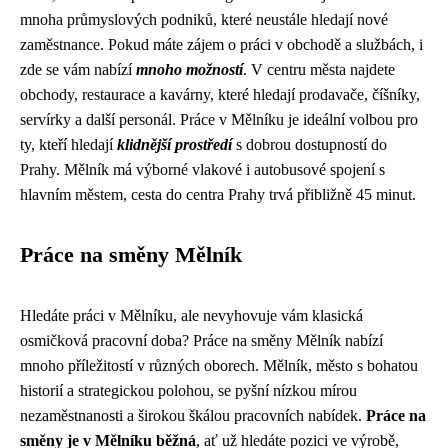
mnoha průmyslových podniků, které neustále hledají nové
zaměstnance. Pokud máte zájem o práci v obchodě a službách, i
zde se vám nabízí
mnoho možností
. V centru města najdete
obchody, restaurace a kavárny, které hledají prodavače, číšníky,
servírky a další personál. Práce v Mělníku je ideální volbou pro
ty, kteří hledají
klidnější prostředí
s dobrou dostupností do
Prahy. Mělník má výborné vlakové i autobusové spojení s
hlavním městem, cesta do centra Prahy trvá přibližně 45 minut.
Práce na směny Mělník
Hledáte práci v Mělníku, ale nevyhovuje vám klasická
osmičková pracovní doba? Práce na směny Mělník nabízí
mnoho příležitostí v různých oborech. Mělník, město s bohatou
historií a strategickou polohou, se pyšní nízkou mírou
nezaměstnanosti a širokou škálou pracovních nabídek.
Práce na
směny je v Mělníku běžná
, ať už hledáte pozici ve výrobě,