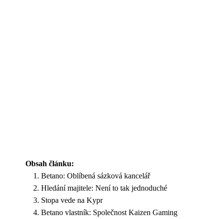
Obsah článku:
Betano: Oblíbená sázková kancelář
Hledání majitele: Není to tak jednoduché
Stopa vede na Kypr
Betano vlastník: Společnost Kaizen Gaming