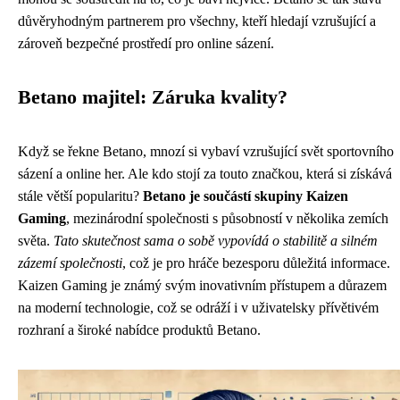
důvěryhodným partnerem pro všechny, kteří hledají vzrušující a
zároveň bezpečné prostředí pro online sázení.
Betano majitel: Záruka kvality?
Když se řekne Betano, mnozí si vybaví vzrušující svět sportovního
sázení a online her. Ale kdo stojí za touto značkou, která si získává
stále větší popularitu?
Betano je součástí skupiny Kaizen
Gaming
, mezinárodní společnosti s působností v několika zemích
světa.
Tato skutečnost sama o sobě vypovídá o stabilitě a silném
zázemí společnosti
, což je pro hráče bezesporu důležitá informace.
Kaizen Gaming je známý svým inovativním přístupem a důrazem
na moderní technologie, což se odráží i v uživatelsky přívětivém
rozhraní a široké nabídce produktů Betano.