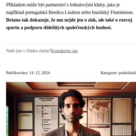
Příkladem může být partnerství s fotbalovými kluby, jako je
například portugalská Benfica Lisabon nebo brazilský Fluminense.
Betano tak dokazuje, že mu nejde jen o zisk, ale také o rozvoj
sportu a podporu důležitých společenských hodnot.
Našli jste v článku chybu?
Kontaktujte nás
Publikováno: 14. 12. 2024
Kategorie:
podnikání