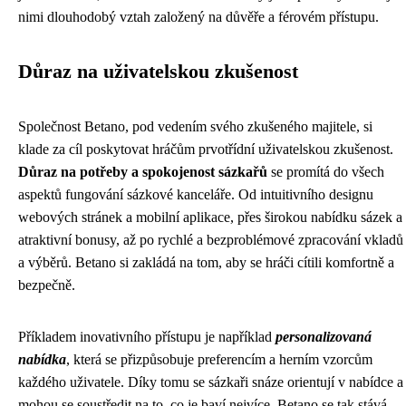
nimi dlouhodobý vztah založený na důvěře a férovém přístupu.
Důraz na uživatelskou zkušenost
Společnost Betano, pod vedením svého zkušeného majitele, si
klade za cíl poskytovat hráčům prvotřídní uživatelskou zkušenost.
Důraz na potřeby a spokojenost sázkařů
se promítá do všech
aspektů fungování sázkové kanceláře. Od intuitivního designu
webových stránek a mobilní aplikace, přes širokou nabídku sázek a
atraktivní bonusy, až po rychlé a bezproblémové zpracování vkladů
a výběrů. Betano si zakládá na tom, aby se hráči cítili komfortně a
bezpečně.
Příkladem inovativního přístupu je například
personalizovaná
nabídka
, která se přizpůsobuje preferencím a herním vzorcům
každého uživatele. Díky tomu se sázkaři snáze orientují v nabídce a
mohou se soustředit na to, co je baví nejvíce. Betano se tak stává