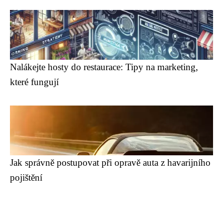
Nalákejte hosty do restaurace: Tipy na marketing,
které fungují
Jak správně postupovat při opravě auta z havarijního
pojištění