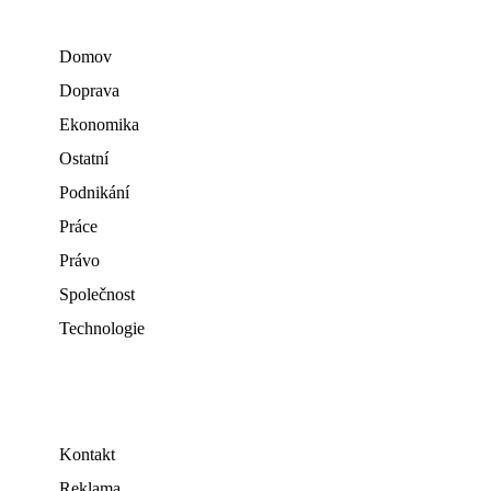
Domov
Doprava
Ekonomika
Ostatní
Podnikání
Práce
Právo
Společnost
Technologie
Kontakt
Reklama