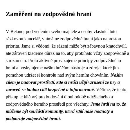
Zaměření na zodpovědné hraní
V Betano, pod vedením svého majitele a osoby vlastnící tuto
sázkovou kancelář, vnímáme zodpovědné hraní jako naprostou
prioritu. Jsme si vědomi, že sázení může být zábavnou kratochvílí,
ale zároveň klademe důraz na to, aby probíhalo vždy zodpovědně a
s rozumem. Proto aktivně prosazujeme principy zodpovědného
hraní a poskytujeme našim hráčům nástroje a zdroje, které jim
pomohou udržet si kontrolu nad svým herním chováním.
Naším
cílem je budovat prostředí, kde si hráči užijí vzrušení ze hry a
zároveň se budou cítit bezpečně a informovaně.
Věříme, že tento
přístup je klíčový pro budování dlouhodobě udržitelného a
zodpovědného herního prostředí pro všechny.
Jsme hrdí na to, že
můžeme být součástí komunity, která sdílí naše hodnoty a
podporuje zodpovědné hraní.