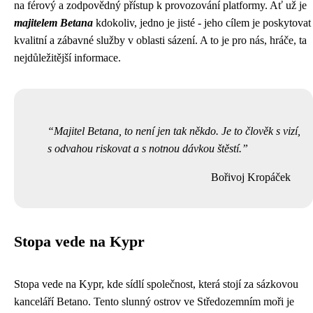
na férový a zodpovědný přístup k provozování platformy. Ať už je
majitelem Betana
kdokoliv, jedno je jisté - jeho cílem je poskytovat
kvalitní a zábavné služby v oblasti sázení. A to je pro nás, hráče, ta
nejdůležitější informace.
Majitel Betana, to není jen tak někdo. Je to člověk s vizí,
s odvahou riskovat a s notnou dávkou štěstí.
Bořivoj Kropáček
Stopa vede na Kypr
Stopa vede na Kypr, kde sídlí společnost, která stojí za sázkovou
kanceláří Betano. Tento slunný ostrov ve Středozemním moři je