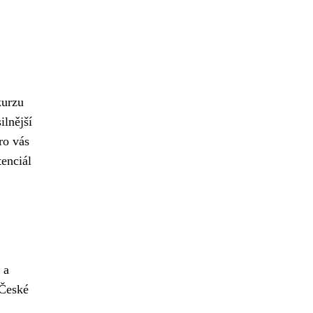
kurzu
ilnější
ro vás
tenciál
 a
 České