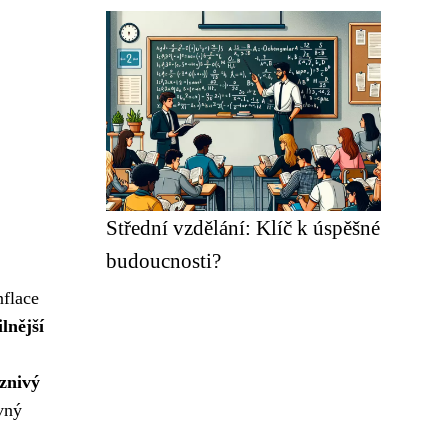
Střední vzdělání: Klíč k úspěšné
budoucnosti?
nflace
ilnější
znivý
vný