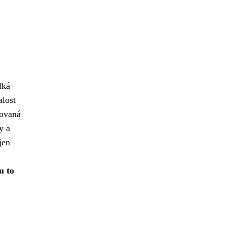
lká
alost
movaná
y a
jen
u to