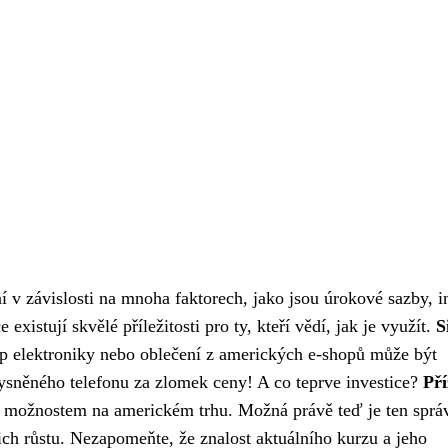
 v závislosti na mnoha faktorech, jako jsou úrokové sazby, i
xistují skvělé příležitosti pro ty, kteří vědí, jak je využít.
S
 elektroniky nebo oblečení z amerických e-shopů může být
 vysněného telefonu za zlomek ceny! A co teprve investice?
Pří
m možnostem na americkém trhu. Možná právě teď je ten sprá
jich růstu. Nezapomeňte, že znalost aktuálního kurzu a jeho