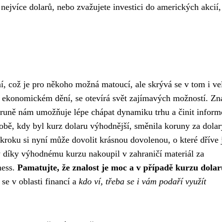
ejvíce dolarů, nebo zvažujete investici do amerických akcií,
í, což je pro někoho možná matoucí, ale skrývá se v tom i ve
se v ekonomickém dění, se otevírá svět zajímavých možností. Zn
runě nám umožňuje lépe chápat dynamiku trhu a činit infor
době, kdy byl kurz dolaru výhodnější, směnila koruny za dolar
 kroku si nyní může dovolit krásnou dovolenou, o které dříve 
rý díky výhodnému kurzu nakoupil v zahraničí materiál za
ness.
Pamatujte, že znalost je moc a v případě kurzu dolar
 se v oblasti financí a
kdo ví, třeba se i vám podaří využít