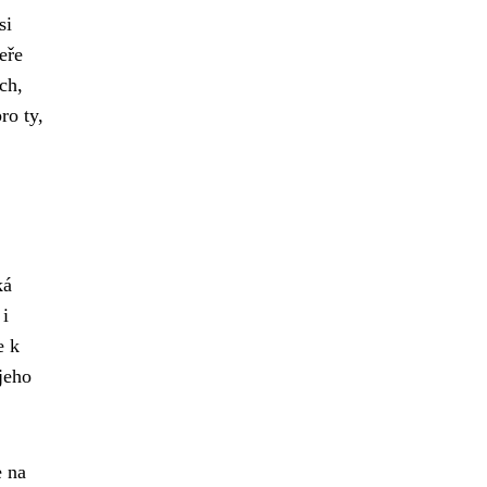
si
eře
ch,
ro ty,
ká
 i
e k
jeho
e na