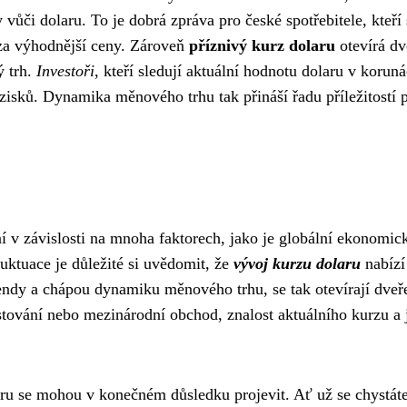
vůči dolaru. To je dobrá zpráva pro české spotřebitele, kteří 
za výhodnější ceny. Zároveň
příznivý kurz dolaru
otevírá dv
ý trh.
Investoři
, kteří sledují aktuální hodnotu dolaru v koruná
sků. Dynamika měnového trhu tak přináší řadu příležitostí p
í v závislosti na mnoha faktorech, jako je globální ekonomic
luktuace je důležité si uvědomit, že
vývoj kurzu dolaru
nabízí
 trendy a chápou dynamiku měnového trhu, se tak otevírají dveř
stování nebo mezinárodní obchod, znalost aktuálního kurzu a 
laru se mohou v konečném důsledku projevit. Ať už se chystát