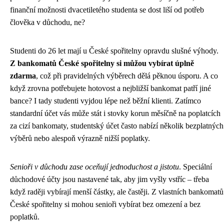
finanční možnosti dvacetiletého studenta se dost liší od potřeb
člověka v důchodu, ne?
Studenti do 26 let mají u České spořitelny opravdu slušné výhody.
Z bankomatů České spořitelny si můžou vybírat úplně
zdarma
, což při pravidelných výběrech dělá pěknou úsporu. A co
když zrovna potřebujete hotovost a nejbližší bankomat patří jiné
bance? I tady studenti vyjdou lépe než běžní klienti. Zatímco
standardní účet vás může stát i stovky korun měsíčně na poplatcích
za cizí bankomaty, studentský účet často nabízí několik bezplatných
výběrů nebo alespoň výrazně nižší poplatky.
Senioři v důchodu zase oceňují jednoduchost a jistotu
. Speciální
důchodové účty jsou nastavené tak, aby jim vyšly vstříc – třeba
když raději vybírají menší částky, ale častěji. Z vlastních bankomatů
České spořitelny si mohou senioři vybírat bez omezení a bez
poplatků.