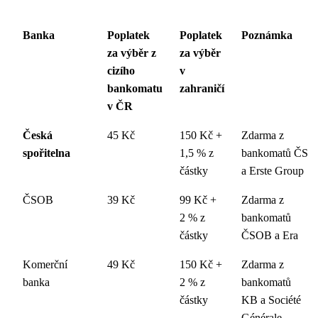
Banka
Poplatek
Poplatek
Poznámka
za výběr z
za výběr
cizího
v
bankomatu
zahraničí
v ČR
Česká
45 Kč
150 Kč +
Zdarma z
spořitelna
1,5 % z
bankomatů ČS
částky
a Erste Group
ČSOB
39 Kč
99 Kč +
Zdarma z
2 % z
bankomatů
částky
ČSOB a Era
Komerční
49 Kč
150 Kč +
Zdarma z
banka
2 % z
bankomatů
částky
KB a Société
Générale