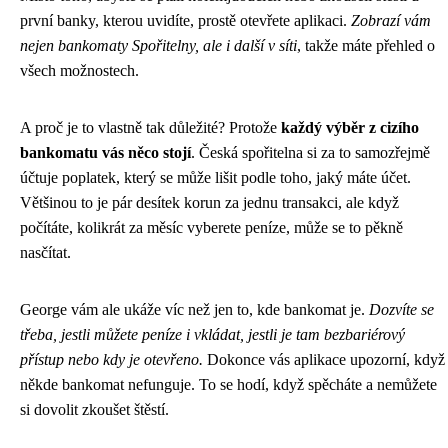
první banky, kterou uvidíte, prostě otevřete aplikaci.
Zobrazí vám
nejen bankomaty Spořitelny, ale i další v síti
, takže máte přehled o
všech možnostech.
A proč je to vlastně tak důležité? Protože
každý výběr z cizího
bankomatu vás něco stojí
. Česká spořitelna si za to samozřejmě
účtuje poplatek, který se může lišit podle toho, jaký máte účet.
Většinou to je pár desítek korun za jednu transakci, ale když
počítáte, kolikrát za měsíc vyberete peníze, může se to pěkně
nasčítat.
George vám ale ukáže víc než jen to, kde bankomat je.
Dozvíte se
třeba, jestli můžete peníze i vkládat, jestli je tam bezbariérový
přístup nebo kdy je otevřeno.
Dokonce vás aplikace upozorní, když
někde bankomat nefunguje. To se hodí, když spěcháte a nemůžete
si dovolit zkoušet štěstí.