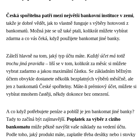
Česká spořitelna patří mezi největší bankovní instituce v zemi
,
takže je dobré vědět, jak to vlastně funguje s výběry hotovosti z
bankomatů. Možná jste se už také ptali, kolikrát můžete vybírat
zdarma a co vás čeká, když použijete bankomat jiné banky.
Záleží hlavně na tom, jaký typ účtu máte.
Každý účet má totiž
trochu jiná pravidla
– liší se v tom, kolikrát za měsíc si můžete
vybrat zadarmo a jakou maximální částku. Se základním běžným
účtem obvykle dostanete několik bezplatných výběrů měsíčně, ale
jen z bankomatů České spořitelny. Máte-li prémiový účet, můžete si
vybírat mnohem častěji, někdy dokonce bez omezení.
A co když potřebujete peníze a poblíž je jen bankomat jiné banky?
Tady to začíná být zajímavější.
Poplatek za výběr z cizího
bankomatu
může pěkně navýšit vaše náklady na vedení účtu.
Podle toho, jaký produkt máte, zaplatíte třeba desítky nebo i stovky