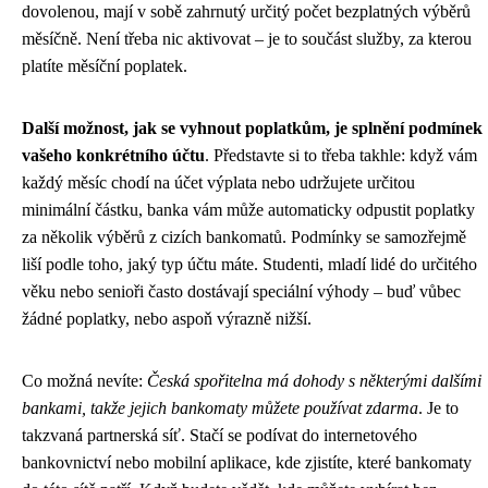
dovolenou, mají v sobě zahrnutý určitý počet bezplatných výběrů
měsíčně. Není třeba nic aktivovat – je to součást služby, za kterou
platíte měsíční poplatek.
Další možnost, jak se vyhnout poplatkům, je splnění podmínek
vašeho konkrétního účtu
. Představte si to třeba takhle: když vám
každý měsíc chodí na účet výplata nebo udržujete určitou
minimální částku, banka vám může automaticky odpustit poplatky
za několik výběrů z cizích bankomatů. Podmínky se samozřejmě
liší podle toho, jaký typ účtu máte. Studenti, mladí lidé do určitého
věku nebo senioři často dostávají speciální výhody – buď vůbec
žádné poplatky, nebo aspoň výrazně nižší.
Co možná nevíte:
Česká spořitelna má dohody s některými dalšími
bankami, takže jejich bankomaty můžete používat zdarma
. Je to
takzvaná partnerská síť. Stačí se podívat do internetového
bankovnictví nebo mobilní aplikace, kde zjistíte, které bankomaty