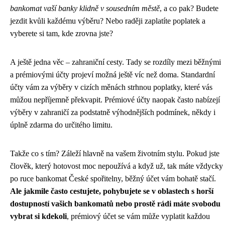
bankomat vaší banky klidně v sousedním městě
, a co pak? Budete
jezdit kvůli každému výběru? Nebo raději zaplatíte poplatek a
vyberete si tam, kde zrovna jste?
A ještě jedna věc – zahraniční cesty. Tady se rozdíly mezi běžnými
a prémiovými účty projeví možná ještě víc než doma. Standardní
účty vám za výběry v cizích měnách strhnou poplatky, které vás
můžou nepříjemně překvapit. Prémiové účty naopak často nabízejí
výběry v zahraničí za podstatně výhodnějších podmínek, někdy i
úplně zdarma do určitého limitu.
Takže co s tím? Záleží hlavně na vašem životním stylu. Pokud jste
člověk, který hotovost moc nepoužívá a když už, tak máte vždycky
po ruce bankomat České spořitelny, běžný účet vám bohatě stačí.
Ale jakmile často cestujete, pohybujete se v oblastech s horší
dostupností vašich bankomatů nebo prostě rádi máte svobodu
vybrat si kdekoli
, prémiový účet se vám může vyplatit každou