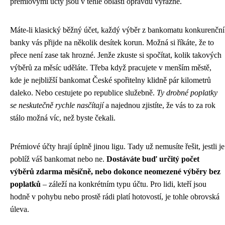
prémiovými účty jsou v téhle oblasti opravdu výrazné.
Máte-li klasický běžný účet, každý výběr z bankomatu konkurenční
banky vás přijde na několik desítek korun. Možná si říkáte, že to
přece není zase tak hrozné. Jenže zkuste si spočítat, kolik takových
výběrů za měsíc uděláte. Třeba když pracujete v menším městě,
kde je nejbližší bankomat České spořitelny klidně pár kilometrů
daleko. Nebo cestujete po republice služebně.
Ty drobné poplatky
se neskutečně rychle nasčítají
a najednou zjistíte, že vás to za rok
stálo možná víc, než byste čekali.
Prémiové účty hrají úplně jinou ligu. Tady už nemusíte řešit, jestli je
poblíž váš bankomat nebo ne.
Dostáváte buď určitý počet
výběrů zdarma měsíčně, nebo dokonce neomezené výběry bez
poplatků
– záleží na konkrétním typu účtu. Pro lidi, kteří jsou
hodně v pohybu nebo prostě rádi platí hotovostí, je tohle obrovská
úleva.