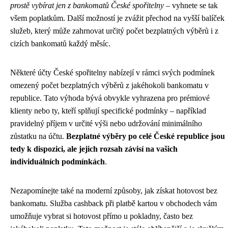
prostě vybírat jen z bankomatů České spořitelny
– vyhnete se tak
všem poplatkům. Další možností je zvážit přechod na vyšší balíček
služeb, který může zahrnovat určitý počet bezplatných výběrů i z
cizích bankomatů každý měsíc.
Některé účty České spořitelny nabízejí v rámci svých podmínek
omezený počet bezplatných výběrů z jakéhokoli bankomatu v
republice. Tato výhoda bývá obvykle vyhrazena pro prémiové
klienty nebo ty, kteří splňují specifické podmínky – například
pravidelný příjem v určité výši nebo udržování minimálního
zůstatku na účtu.
Bezplatné výběry po celé České republice jsou
tedy k dispozici, ale jejich rozsah závisí na vašich
individuálních podmínkách
.
Nezapomínejte také na moderní způsoby, jak získat hotovost bez
bankomatu. Služba cashback při platbě kartou v obchodech vám
umožňuje vybrat si hotovost přímo u pokladny, často bez