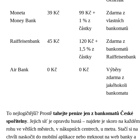
Moneta
39 Kč
99 Kč +
Zdarma z
Money Bank
1 % z
vlastních
částky
bankomatů
Raiffeisenbank
45 Kč
120 Kč +
Zdarma z
1,5 % z
bankomatů
částky
Raiffeisenbank
Air Bank
0 Kč
0 Kč
Výběry
zdarma z
jakéhokoli
bankomatu
To nejlogičtější? Prostě
tahejte peníze jen z bankomatů České
spořitelny
. Jejich síť je opravdu hustá – najdete je skoro na každém
rohu ve větších městech, v nákupních centrech, u metra. Stačí si na
chvíli naskočit do mobilní aplikace nebo mrknout na web banky a