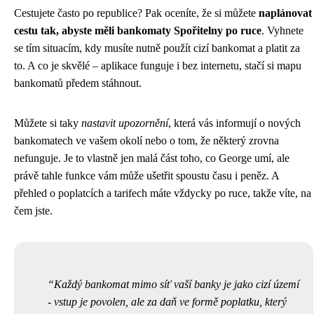
Cestujete často po republice? Pak oceníte, že si můžete
naplánovat
cestu tak, abyste měli bankomaty Spořitelny po ruce
. Vyhnete
se tím situacím, kdy musíte nutně použít cizí bankomat a platit za
to. A co je skvělé – aplikace funguje i bez internetu, stačí si mapu
bankomatů předem stáhnout.
Můžete si taky
nastavit upozornění
, která vás informují o nových
bankomatech ve vašem okolí nebo o tom, že některý zrovna
nefunguje. Je to vlastně jen malá část toho, co George umí, ale
právě tahle funkce vám může ušetřit spoustu času i peněz. A
přehled o poplatcích a tarifech máte vždycky po ruce, takže víte, na
čem jste.
Každý bankomat mimo síť vaší banky je jako cizí území
- vstup je povolen, ale za daň ve formě poplatku, který