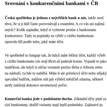
Srovnání s konkurenčními bankami v ČR
Česká spořitelna je jednou z největších bank u nás
, takže není
divu, že si ji lidé často porovnávají s ostatními. A co vás asi zajímá
nejvíc? Kolik zaplatíte, když si vyberete peníze z bankomatu
konkurence. Tady se
poplatky za výběr z cizího bankomatu
opravdu liší podle toho, jaký máte účet.
Ve spořitelně to funguje tak, že když máte běžný účet, každý výběr
z cizího bankomatu vás stojí třicet až padesát korun. Vypadá to jako
maličkost, ale když si občas vezmete peníze třeba u Albertu nebo
na nádraží, rychle to naběhá. Máte-li ale prémiový účet nebo nějaký
speciální balíček, můžete mít pár výběrů měsíčně zdarma, některé
tarify nabízejí dokonce neomezený počet.
Komerční banka jede v podobném duchu
. Základní účty platí za
cizí bankomaty, dražší varianty mají lepší podmínky. Zajímavé je,