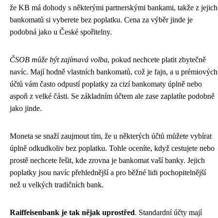
že KB má dohody s některými partnerskými bankami, takže z jejich
bankomatů si vyberete bez poplatku. Cena za výběr jinde je
podobná jako u České spořitelny.
ČSOB může být zajímavá volba
, pokud nechcete platit zbytečně
navíc. Mají hodně vlastních bankomatů, což je fajn, a u prémiových
účtů vám často odpustí poplatky za cizí bankomaty úplně nebo
aspoň z velké části. Se základním účtem ale zase zaplatíte podobně
jako jinde.
Moneta se snaží zaujmout tím, že u některých účtů můžete vybírat
úplně odkudkoliv bez poplatku. Tohle oceníte, když cestujete nebo
prostě nechcete řešit, kde zrovna je bankomat vaší banky. Jejich
poplatky jsou navíc přehlednější a pro běžné lidi pochopitelnější
než u velkých tradičních bank.
Raiffeisenbank je tak nějak uprostřed
. Standardní účty mají