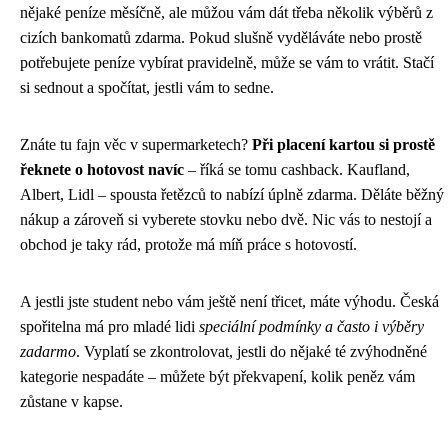
nějaké peníze měsíčně, ale můžou vám dát třeba několik výběrů z
cizích bankomatů zdarma. Pokud slušně vyděláváte nebo prostě
potřebujete peníze vybírat pravidelně, může se vám to vrátit. Stačí
si sednout a spočítat, jestli vám to sedne.
Znáte tu fajn věc v supermarketech?
Při placení kartou si prostě
řeknete o hotovost navíc
– říká se tomu cashback. Kaufland,
Albert, Lidl – spousta řetězců to nabízí úplně zdarma. Děláte běžný
nákup a zároveň si vyberete stovku nebo dvě. Nic vás to nestojí a
obchod je taky rád, protože má míň práce s hotovostí.
A jestli jste student nebo vám ještě není třicet, máte výhodu. Česká
spořitelna má pro mladé lidi
speciální podmínky a často i výběry
zadarmo
. Vyplatí se zkontrolovat, jestli do nějaké té zvýhodněné
kategorie nespadáte – můžete být překvapení, kolik peněz vám
zůstane v kapse.