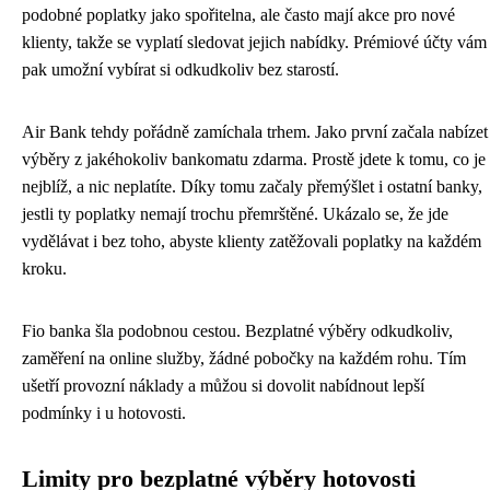
podobné poplatky jako spořitelna, ale často mají akce pro nové
klienty, takže se vyplatí sledovat jejich nabídky. Prémiové účty vám
pak umožní vybírat si odkudkoliv bez starostí.
Air Bank tehdy pořádně zamíchala trhem. Jako první začala nabízet
výběry z jakéhokoliv bankomatu zdarma. Prostě jdete k tomu, co je
nejblíž, a nic neplatíte. Díky tomu začaly přemýšlet i ostatní banky,
jestli ty poplatky nemají trochu přemrštěné. Ukázalo se, že jde
vydělávat i bez toho, abyste klienty zatěžovali poplatky na každém
kroku.
Fio banka šla podobnou cestou. Bezplatné výběry odkudkoliv,
zaměření na online služby, žádné pobočky na každém rohu. Tím
ušetří provozní náklady a můžou si dovolit nabídnout lepší
podmínky i u hotovosti.
Limity pro bezplatné výběry hotovosti