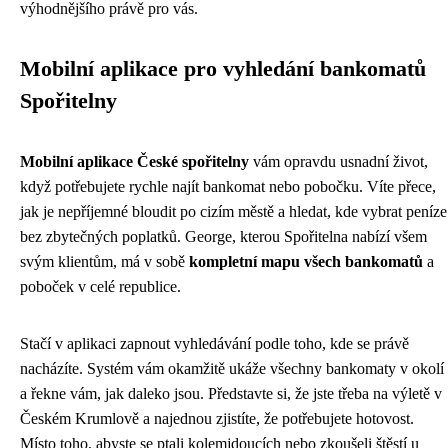
výhodnějšího právě pro vás.
Mobilní aplikace pro vyhledání bankomatů
Spořitelny
Mobilní aplikace České spořitelny
vám opravdu usnadní život,
když potřebujete rychle najít bankomat nebo pobočku. Víte přece,
jak je nepříjemné bloudit po cizím městě a hledat, kde vybrat peníze
bez zbytečných poplatků. George, kterou Spořitelna nabízí všem
svým klientům, má v sobě
kompletní mapu všech bankomatů
a
poboček v celé republice.
Stačí v aplikaci zapnout vyhledávání podle toho, kde se právě
nacházíte. Systém vám okamžitě ukáže všechny bankomaty v okolí
a řekne vám, jak daleko jsou. Představte si, že jste třeba na výletě v
Českém Krumlově a najednou zjistíte, že potřebujete hotovost.
Místo toho, abyste se ptali kolemjdoucích nebo zkoušeli štěstí u