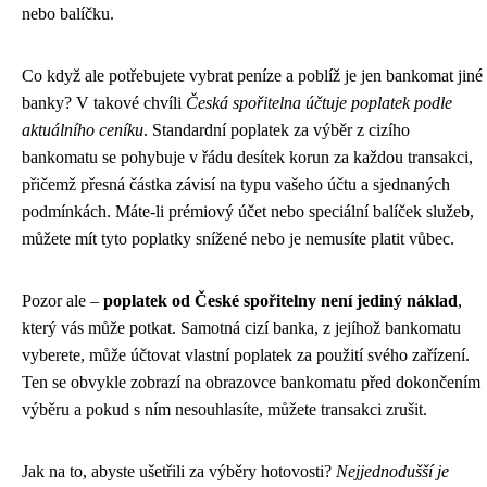
nebo balíčku.
Co když ale potřebujete vybrat peníze a poblíž je jen bankomat jiné
banky? V takové chvíli
Česká spořitelna účtuje poplatek podle
aktuálního ceníku
. Standardní poplatek za výběr z cizího
bankomatu se pohybuje v řádu desítek korun za každou transakci,
přičemž přesná částka závisí na typu vašeho účtu a sjednaných
podmínkách. Máte-li prémiový účet nebo speciální balíček služeb,
můžete mít tyto poplatky snížené nebo je nemusíte platit vůbec.
Pozor ale –
poplatek od České spořitelny není jediný náklad
,
který vás může potkat. Samotná cizí banka, z jejíhož bankomatu
vyberete, může účtovat vlastní poplatek za použití svého zařízení.
Ten se obvykle zobrazí na obrazovce bankomatu před dokončením
výběru a pokud s ním nesouhlasíte, můžete transakci zrušit.
Jak na to, abyste ušetřili za výběry hotovosti?
Nejjednodušší je