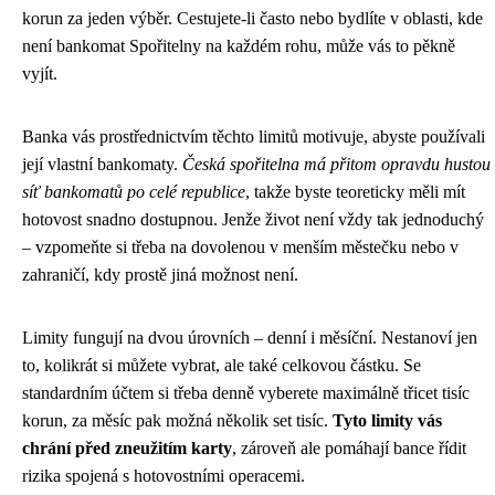
korun za jeden výběr. Cestujete-li často nebo bydlíte v oblasti, kde
není bankomat Spořitelny na každém rohu, může vás to pěkně
vyjít.
Banka vás prostřednictvím těchto limitů motivuje, abyste používali
její vlastní bankomaty.
Česká spořitelna má přitom opravdu hustou
síť bankomatů po celé republice
, takže byste teoreticky měli mít
hotovost snadno dostupnou. Jenže život není vždy tak jednoduchý
– vzpomeňte si třeba na dovolenou v menším městečku nebo v
zahraničí, kdy prostě jiná možnost není.
Limity fungují na dvou úrovních – denní i měsíční. Nestanoví jen
to, kolikrát si můžete vybrat, ale také celkovou částku. Se
standardním účtem si třeba denně vyberete maximálně třicet tisíc
korun, za měsíc pak možná několik set tisíc.
Tyto limity vás
chrání před zneužitím karty
, zároveň ale pomáhají bance řídit
rizika spojená s hotovostními operacemi.