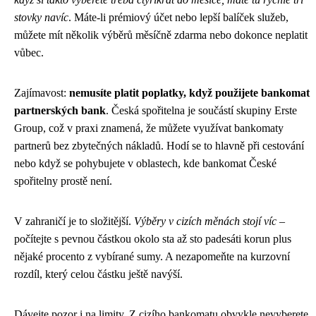
stovky navíc
. Máte-li prémiový účet nebo lepší balíček služeb,
můžete mít několik výběrů měsíčně zdarma nebo dokonce neplatit
vůbec.
Zajímavost:
nemusíte platit poplatky, když použijete bankomat
partnerských bank
. Česká spořitelna je součástí skupiny Erste
Group, což v praxi znamená, že můžete využívat bankomaty
partnerů bez zbytečných nákladů. Hodí se to hlavně při cestování
nebo když se pohybujete v oblastech, kde bankomat České
spořitelny prostě není.
V zahraničí je to složitější.
Výběry v cizích měnách stojí víc
–
počítejte s pevnou částkou okolo sta až sto padesáti korun plus
nějaké procento z vybírané sumy. A nezapomeňte na kurzovní
rozdíl, který celou částku ještě navýší.
Dávejte pozor i na limity. Z cizího bankomatu obvykle nevyberete