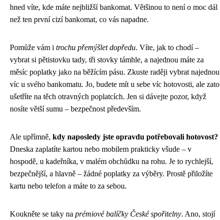
hned víte, kde máte nejbližší bankomat. Většinou to není o moc dál
než ten první cizí bankomat, co vás napadne.
Pomůže vám i
trochu přemýšlet dopředu
. Víte, jak to chodí –
vybrat si pětistovku tady, tři stovky támhle, a najednou máte za
měsíc poplatky jako na běžícím pásu. Zkuste raději vybrat najednou
víc u svého bankomatu. Jo, budete mít u sebe víc hotovosti, ale zato
ušetříte na těch otravných poplatcích. Jen si dávejte pozor, když
nosíte větší sumu – bezpečnost především.
Ale upřímně,
kdy naposledy jste opravdu potřebovali hotovost?
Dneska zaplatíte kartou nebo mobilem prakticky všude – v
hospodě, u kadeřníka, v malém obchůdku na rohu. Je to rychlejší,
bezpečnější, a hlavně – žádné poplatky za výběry. Prostě přiložíte
kartu nebo telefon a máte to za sebou.
Koukněte se taky na
prémiové balíčky České spořitelny
. Ano, stojí