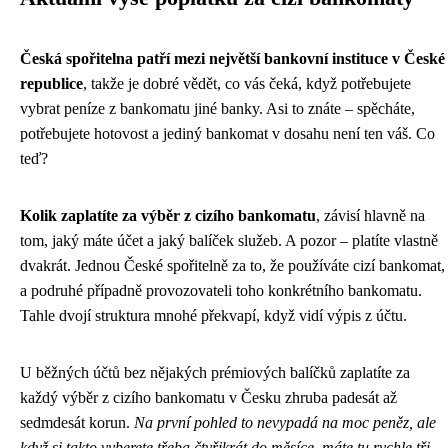
Česká spořitelna patří mezi největší bankovní instituce v České
republice
, takže je dobré vědět, co vás čeká, když potřebujete
vybrat peníze z bankomatu jiné banky. Asi to znáte – spěcháte,
potřebujete hotovost a jediný bankomat v dosahu není ten váš. Co
teď?
Kolik zaplatíte za výběr z cizího bankomatu
, závisí hlavně na
tom, jaký máte účet a jaký balíček služeb. A pozor – platíte vlastně
dvakrát. Jednou České spořitelně za to, že používáte cizí bankomat,
a podruhé případně provozovateli toho konkrétního bankomatu.
Tahle dvojí struktura mnohé překvapí, když vidí výpis z účtu.
U běžných účtů bez nějakých prémiových balíčků zaplatíte za
každý výběr z cizího bankomatu v Česku zhruba padesát až
sedmdesát korun.
Na první pohled to nevypadá na moc peněz, ale
když si takto vyberete třeba čtyřikrát do měsíce, máte tu rychle tři