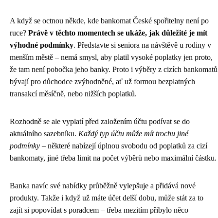
A když se octnou někde, kde bankomat České spořitelny není po
ruce?
Právě v těchto momentech se ukáže, jak důležité je mít
výhodné podmínky
. Představte si seniora na návštěvě u rodiny v
menším městě – nemá smysl, aby platil vysoké poplatky jen proto,
že tam není pobočka jeho banky. Proto i výběry z cizích bankomatů
bývají pro důchodce zvýhodněné, ať už formou bezplatných
transakcí měsíčně, nebo nižších poplatků.
Rozhodně se ale vyplatí před založením účtu podívat se do
aktuálního sazebníku.
Každý typ účtu může mít trochu jiné
podmínky
– některé nabízejí úplnou svobodu od poplatků za cizí
bankomaty, jiné třeba limit na počet výběrů nebo maximální částku.
Banka navíc své nabídky průběžně vylepšuje a přidává nové
produkty. Takže i když už máte účet delší dobu, může stát za to
zajít si popovídat s poradcem – třeba mezitím přibylo něco