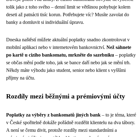
tolik jako z toho svého – denní limit se většinou pohybuje kolem
deseti až patnácti tisíc korun. Potřebujete víc? Musíte zavolat do
banky a domluvit si individuální úpravu.
Dneska naštěstí můžete aktuální poplatky snadno zkontrolovat v
mobilní aplikaci nebo v internetovém bankovnictví.
Než sáhnete
po kartě u cizího bankomatu, mrkněte do sazebníku
– poplatky
se občas mění podle toho, jak se bance daří nebo jak se mění trh.
Někdy máte výhodu jako student, senior nebo klient s vyššími
příjmy na účtu.
Rozdíly mezi běžnými a prémiovými účty
Poplatky za výběry z bankomatů jiných bank
– to je téma, které
v České spořitelně dokáže pořádně rozdělit klientelu na dva tábory.
A není se čemu divit, protože rozdíly mezi standardními a