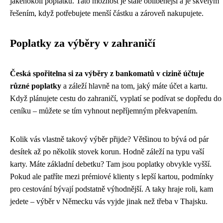
jakéhokoli poplatku. Tato možnost je stále oblíbenější a je skvělým
řešením, když potřebujete menší částku a zároveň nakupujete.
Poplatky za výběry v zahraničí
Česká spořitelna si za výběry z bankomatů v cizině účtuje
různé poplatky
a záleží hlavně na tom, jaký máte účet a kartu.
Když plánujete cestu do zahraničí, vyplatí se podívat se dopředu do
ceníku – můžete se tím vyhnout nepříjemným překvapením.
Kolik vás vlastně takový výběr přijde? Většinou to bývá od pár
desítek až po několik stovek korun. Hodně záleží na typu vaší
karty. Máte základní debetku? Tam jsou poplatky obvykle vyšší.
Pokud ale patříte mezi prémiové klienty s lepší kartou, podmínky
pro cestování bývají podstatně výhodnější. A taky hraje roli, kam
jedete – výběr v Německu vás vyjde jinak než třeba v Thajsku.