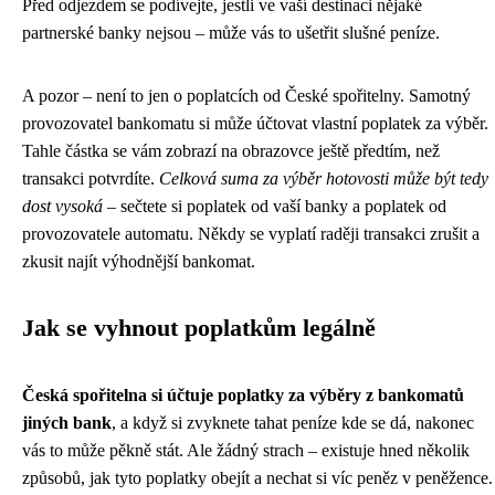
Před odjezdem se podívejte, jestli ve vaší destinaci nějaké
partnerské banky nejsou – může vás to ušetřit slušné peníze.
A pozor – není to jen o poplatcích od České spořitelny. Samotný
provozovatel bankomatu si může účtovat vlastní poplatek za výběr.
Tahle částka se vám zobrazí na obrazovce ještě předtím, než
transakci potvrdíte.
Celková suma za výběr hotovosti může být tedy
dost vysoká
– sečtete si poplatek od vaší banky a poplatek od
provozovatele automatu. Někdy se vyplatí raději transakci zrušit a
zkusit najít výhodnější bankomat.
Jak se vyhnout poplatkům legálně
Česká spořitelna si účtuje poplatky za výběry z bankomatů
jiných bank
, a když si zvyknete tahat peníze kde se dá, nakonec
vás to může pěkně stát. Ale žádný strach – existuje hned několik
způsobů, jak tyto poplatky obejít a nechat si víc peněz v peněžence.