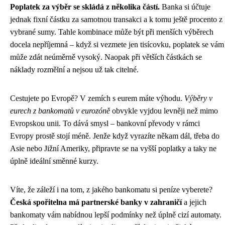
Poplatek za výběr se skládá z několika částí.
Banka si účtuje
jednak fixní částku za samotnou transakci a k tomu ještě procento z
vybrané sumy. Tahle kombinace může být při menších výběrech
docela nepříjemná – když si vezmete jen tisícovku, poplatek se vám
může zdát neúměrně vysoký. Naopak při větších částkách se
náklady rozmělní a nejsou už tak citelné.
Cestujete po Evropě? V zemích s eurem máte výhodu.
Výběry v
eurech z bankomatů v eurozóně
obvykle vyjdou levněji než mimo
Evropskou unii. To dává smysl – bankovní převody v rámci
Evropy prostě stojí méně. Jenže když vyrazíte někam dál, třeba do
Asie nebo Jižní Ameriky, připravte se na vyšší poplatky a taky ne
úplně ideální směnné kurzy.
Víte, že záleží i na tom, z jakého bankomatu si peníze vyberete?
Česká spořitelna má partnerské banky v zahraničí
a jejich
bankomaty vám nabídnou lepší podmínky než úplně cizí automaty.