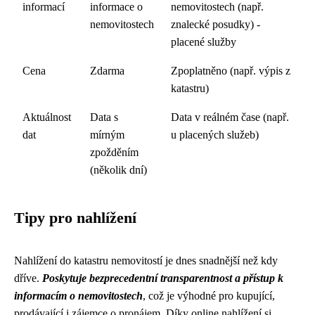
informací
informace o
nemovitostech (např.
nemovitostech
znalecké posudky) -
placené služby
Cena
Zdarma
Zpoplatněno (např. výpis z
katastru)
Aktuálnost
Data s
Data v reálném čase (např.
dat
mírným
u placených služeb)
zpožděním
(několik dní)
Tipy pro nahlížení
Nahlížení do katastru nemovitostí je dnes snadnější než kdy
dříve.
Poskytuje bezprecedentní transparentnost a přístup k
informacím o nemovitostech
, což je výhodné pro kupující,
prodávající i zájemce o pronájem. Díky online nahlížení si