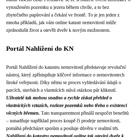
vytouženém pozemku u jezera během chvíle, a to bez
zbytečného papírování a čekání ve frontě. To je jen jeden z
mnoha příkladů, jak vám online katastr nemovitostí může
zjednodušit život a otevřít dveře k novým možnostem.
Portál Nahlížení do KN
Portál Nahlížení do katastru nemovitostí představuje revoluční
nástroj, který zpřístupňuje klíčové informace o nemovitostech
široké veřejnosti. Díky němu se proces vyhledávání údajů o
parcích, stavbách a vlastnících stává otázkou pár kliknutí.
Uživatelé tak mohou snadno a rychle získat přehled o
vlastnických vztazích, rozloze pozemků nebo třeba o existenci
věcných břemen.
Tato transparentnost přináší nespočet benefitů
– usnadňuje například proces koupě či prodeje nemovitosti,
pomáhá předcházet sporům a posiluje důvěru v realitní trh.
Nahlížení do katastru nemovitostí online tak otevírá dveře k