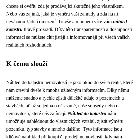
chcete si ověřit, zda je prodávající skutečně jeho vlastníkem.
Nebo vás zajímá, jaká je výměra vaší zahrady a zda na ní
neváznou žádná omezení. To vše a mnohem více vám
náhled
katastru
hravě prozradí. Díky této transparentnosti a dostupnosti
informací se můžete cítit jistěji a informovaněji při všech vašich
realitních rozhodnutích.
K čemu slouží
Náhled do katastru nemovitostí je jako okno do světa realit, které
nám otevírá dveře k mnoha užitečným informacím. Díky němu
můžeme snadno a rychle zjistit důležité údaje o pozemcích a
stavbách, ať už se jedná o nás samé, naše sousedy nebo o
nemovitosti, které nás zajímají.
Náhled do katastru
nám
umožňuje nahlédnout do vlastnických vztahů, zjistit výměru
pozemku, typ stavby a mnoho dalšího. Tyto informace jsou
klíčové například při koupi či prodeji nemovitosti, kdy nám