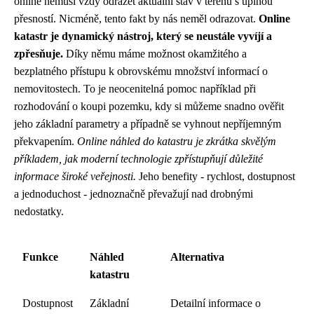
online nemusí vždy odrážet aktuální stav v terénu s úplnou
přesností. Nicméně, tento fakt by nás neměl odrazovat.
Online
katastr je dynamický nástroj, který se neustále vyvíjí a
zpřesňuje.
Díky němu máme možnost okamžitého a
bezplatného přístupu k obrovskému množství informací o
nemovitostech. To je neocenitelná pomoc například při
rozhodování o koupi pozemku, kdy si můžeme snadno ověřit
jeho základní parametry a případně se vyhnout nepříjemným
překvapením.
Online náhled do katastru je zkrátka skvělým
příkladem, jak moderní technologie zpřístupňují důležité
informace široké veřejnosti.
Jeho benefity - rychlost, dostupnost
a jednoduchost - jednoznačně převažují nad drobnými
nedostatky.
Funkce
Náhled
Alternativa
katastru
Dostupnost
Základní
Detailní informace o