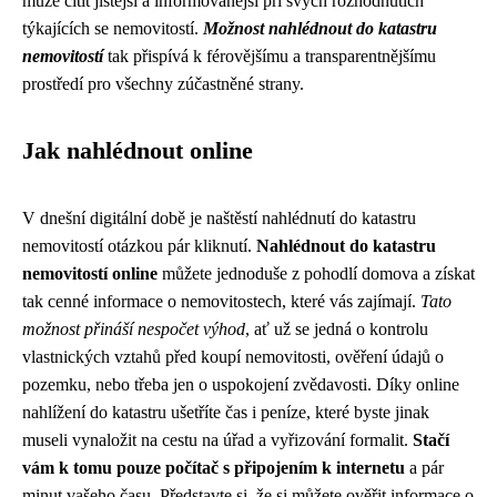
může cítit jistější a informovanější při svých rozhodnutích
týkajících se nemovitostí.
Možnost nahlédnout do katastru
nemovitostí
tak přispívá k férovějšímu a transparentnějšímu
prostředí pro všechny zúčastněné strany.
Jak nahlédnout online
V dnešní digitální době je naštěstí nahlédnutí do katastru
nemovitostí otázkou pár kliknutí.
Nahlédnout do katastru
nemovitostí online
můžete jednoduše z pohodlí domova a získat
tak cenné informace o nemovitostech, které vás zajímají.
Tato
možnost přináší nespočet výhod
, ať už se jedná o kontrolu
vlastnických vztahů před koupí nemovitosti, ověření údajů o
pozemku, nebo třeba jen o uspokojení zvědavosti. Díky online
nahlížení do katastru ušetříte čas i peníze, které byste jinak
museli vynaložit na cestu na úřad a vyřizování formalit.
Stačí
vám k tomu pouze počítač s připojením k internetu
a pár
minut vašeho času. Představte si, že si můžete ověřit informace o