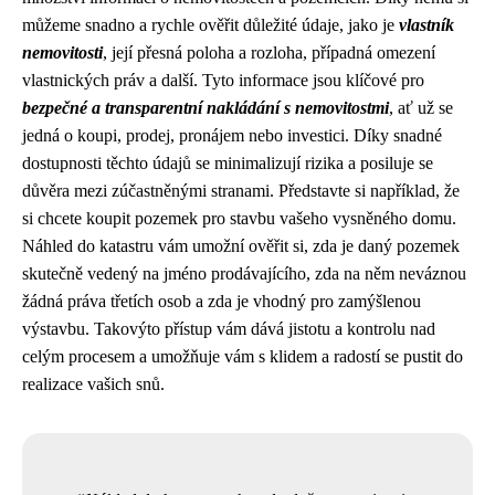
můžeme snadno a rychle ověřit důležité údaje, jako je
vlastník
nemovitosti
, její přesná poloha a rozloha, případná omezení
vlastnických práv a další. Tyto informace jsou klíčové pro
bezpečné a transparentní nakládání s nemovitostmi
, ať už se
jedná o koupi, prodej, pronájem nebo investici. Díky snadné
dostupnosti těchto údajů se minimalizují rizika a posiluje se
důvěra mezi zúčastněnými stranami. Představte si například, že
si chcete koupit pozemek pro stavbu vašeho vysněného domu.
Náhled do katastru vám umožní ověřit si, zda je daný pozemek
skutečně vedený na jméno prodávajícího, zda na něm neváznou
žádná práva třetích osob a zda je vhodný pro zamýšlenou
výstavbu. Takovýto přístup vám dává jistotu a kontrolu nad
celým procesem a umožňuje vám s klidem a radostí se pustit do
realizace vašich snů.