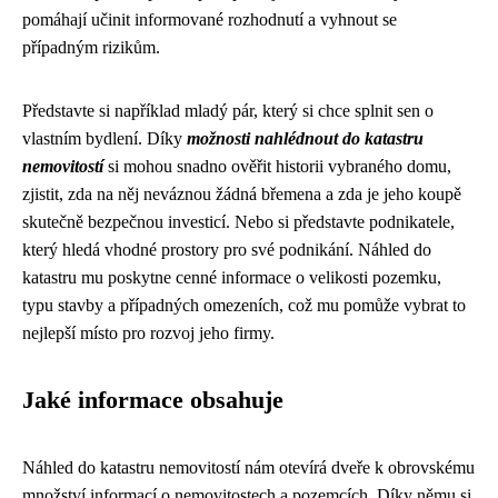
pomáhají učinit informované rozhodnutí a vyhnout se
případným rizikům.
Představte si například mladý pár, který si chce splnit sen o
vlastním bydlení. Díky
možnosti nahlédnout do katastru
nemovitostí
si mohou snadno ověřit historii vybraného domu,
zjistit, zda na něj neváznou žádná břemena a zda je jeho koupě
skutečně bezpečnou investicí. Nebo si představte podnikatele,
který hledá vhodné prostory pro své podnikání. Náhled do
katastru mu poskytne cenné informace o velikosti pozemku,
typu stavby a případných omezeních, což mu pomůže vybrat to
nejlepší místo pro rozvoj jeho firmy.
Jaké informace obsahuje
Náhled do katastru nemovitostí nám otevírá dveře k obrovskému
množství informací o nemovitostech a pozemcích. Díky němu si