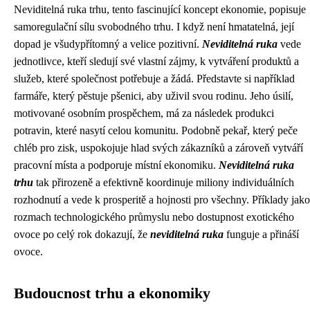
Neviditelná ruka trhu, tento fascinující koncept ekonomie, popisuje
samoregulační sílu svobodného trhu. I když není hmatatelná, její
dopad je všudypřítomný a velice pozitivní.
Neviditelná ruka
vede
jednotlivce, kteří sledují své vlastní zájmy, k vytváření produktů a
služeb, které společnost potřebuje a žádá. Představte si například
farmáře, který pěstuje pšenici, aby uživil svou rodinu. Jeho úsilí,
motivované osobním prospěchem, má za následek produkci
potravin, které nasytí celou komunitu. Podobně pekař, který peče
chléb pro zisk, uspokojuje hlad svých zákazníků a zároveň vytváří
pracovní místa a podporuje místní ekonomiku.
Neviditelná ruka
trhu
tak přirozeně a efektivně koordinuje miliony individuálních
rozhodnutí a vede k prosperitě a hojnosti pro všechny. Příklady jako
rozmach technologického průmyslu nebo dostupnost exotického
ovoce po celý rok dokazují, že
neviditelná ruka
funguje a přináší
ovoce.
Budoucnost trhu a ekonomiky