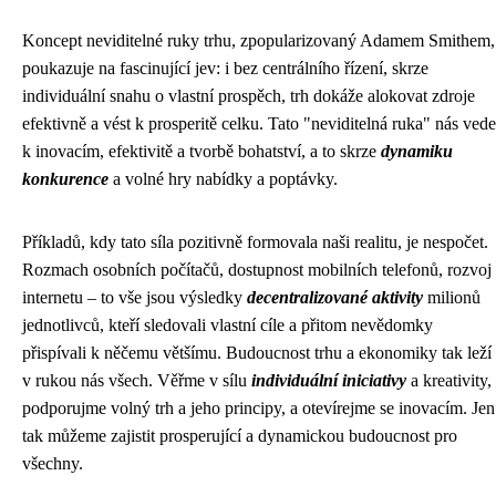
Koncept neviditelné ruky trhu, zpopularizovaný Adamem Smithem,
poukazuje na fascinující jev: i bez centrálního řízení, skrze
individuální snahu o vlastní prospěch, trh dokáže alokovat zdroje
efektivně a vést k prosperitě celku. Tato "neviditelná ruka" nás vede
k inovacím, efektivitě a tvorbě bohatství, a to skrze
dynamiku
konkurence
a volné hry nabídky a poptávky.
Příkladů, kdy tato síla pozitivně formovala naši realitu, je nespočet.
Rozmach osobních počítačů, dostupnost mobilních telefonů, rozvoj
internetu – to vše jsou výsledky
decentralizované aktivity
milionů
jednotlivců, kteří sledovali vlastní cíle a přitom nevědomky
přispívali k něčemu většímu. Budoucnost trhu a ekonomiky tak leží
v rukou nás všech. Věřme v sílu
individuální iniciativy
a kreativity,
podporujme volný trh a jeho principy, a otevírejme se inovacím. Jen
tak můžeme zajistit prosperující a dynamickou budoucnost pro
všechny.