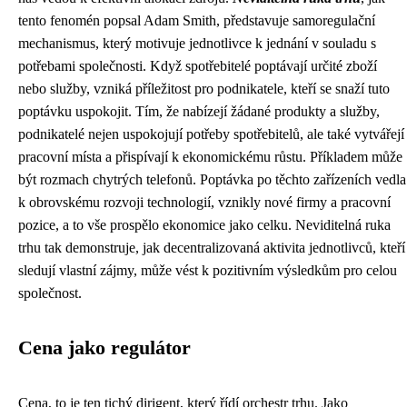
tento fenomén popsal Adam Smith, představuje samoregulační
mechanismus, který motivuje jednotlivce k jednání v souladu s
potřebami společnosti. Když spotřebitelé poptávají určité zboží
nebo služby, vzniká příležitost pro podnikatele, kteří se snaží tuto
poptávku uspokojit. Tím, že nabízejí žádané produkty a služby,
podnikatelé nejen uspokojují potřeby spotřebitelů, ale také vytvářejí
pracovní místa a přispívají k ekonomickému růstu. Příkladem může
být rozmach chytrých telefonů. Poptávka po těchto zařízeních vedla
k obrovskému rozvoji technologií, vznikly nové firmy a pracovní
pozice, a to vše prospělo ekonomice jako celku. Neviditelná ruka
trhu tak demonstruje, jak decentralizovaná aktivita jednotlivců, kteří
sledují vlastní zájmy, může vést k pozitivním výsledkům pro celou
společnost.
Cena jako regulátor
Cena, to je ten tichý dirigent, který řídí orchestr trhu. Jako