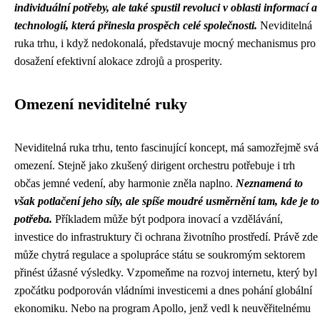
individuální potřeby, ale také spustil revoluci v oblasti informací a
technologií, která přinesla prospěch celé společnosti.
Neviditelná
ruka trhu, i když nedokonalá, představuje mocný mechanismus pro
dosažení efektivní alokace zdrojů a prosperity.
Omezení neviditelné ruky
Neviditelná ruka trhu, tento fascinující koncept, má samozřejmě svá
omezení. Stejně jako zkušený dirigent orchestru potřebuje i trh
občas jemné vedení, aby harmonie zněla naplno.
Neznamená to
však potlačení jeho síly, ale spíše moudré usměrnění tam, kde je to
potřeba.
Příkladem může být podpora inovací a vzdělávání,
investice do infrastruktury či ochrana životního prostředí. Právě zde
může chytrá regulace a spolupráce státu se soukromým sektorem
přinést úžasné výsledky. Vzpomeňme na rozvoj internetu, který byl
zpočátku podporován vládními investicemi a dnes pohání globální
ekonomiku. Nebo na program Apollo, jenž vedl k neuvěřitelnému