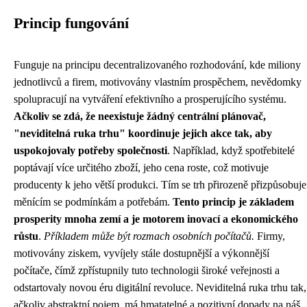
Princip fungování
Funguje na principu decentralizovaného rozhodování, kde miliony
jednotlivců a firem, motivovány vlastním prospěchem, nevědomky
spolupracují na vytváření efektivního a prosperujícího systému.
Ačkoliv se zdá, že neexistuje žádný centrální plánovač,
"neviditelná ruka trhu" koordinuje jejich akce tak, aby
uspokojovaly potřeby společnosti
. Například, když spotřebitelé
poptávají více určitého zboží, jeho cena roste, což motivuje
producenty k jeho větší produkci. Tím se trh přirozeně přizpůsobuje
měnícím se podmínkám a potřebám.
Tento princip je základem
prosperity mnoha zemí a je motorem inovací a ekonomického
růstu
.
Příkladem může být rozmach osobních počítačů.
Firmy,
motivovány ziskem, vyvíjely stále dostupnější a výkonnější
počítače, čímž zpřístupnily tuto technologii široké veřejnosti a
odstartovaly novou éru digitální revoluce. Neviditelná ruka trhu tak,
ačkoliv abstraktní pojem, má hmatatelné a pozitivní dopady na náš