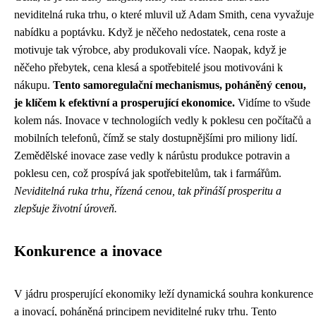
neviditelná ruka trhu, o které mluvil už Adam Smith, cena vyvažuje
nabídku a poptávku. Když je něčeho nedostatek, cena roste a
motivuje tak výrobce, aby produkovali více. Naopak, když je
něčeho přebytek, cena klesá a spotřebitelé jsou motivováni k
nákupu.
Tento samoregulační mechanismus, poháněný cenou,
je klíčem k efektivní a prosperující ekonomice.
Vidíme to všude
kolem nás. Inovace v technologiích vedly k poklesu cen počítačů a
mobilních telefonů, čímž se staly dostupnějšími pro miliony lidí.
Zemědělské inovace zase vedly k nárůstu produkce potravin a
poklesu cen, což prospívá jak spotřebitelům, tak i farmářům.
Neviditelná ruka trhu, řízená cenou, tak přináší prosperitu a
zlepšuje životní úroveň.
Konkurence a inovace
V jádru prosperující ekonomiky leží dynamická souhra konkurence
a inovací, poháněná principem neviditelné ruky trhu. Tento