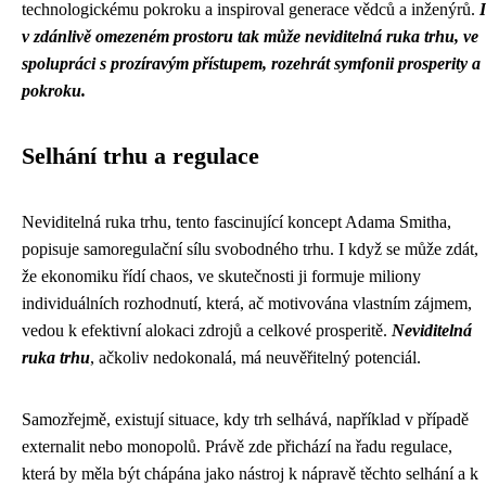
technologickému pokroku a inspiroval generace vědců a inženýrů.
I
v zdánlivě omezeném prostoru tak může neviditelná ruka trhu, ve
spolupráci s prozíravým přístupem, rozehrát symfonii prosperity a
pokroku.
Selhání trhu a regulace
Neviditelná ruka trhu, tento fascinující koncept Adama Smitha,
popisuje samoregulační sílu svobodného trhu. I když se může zdát,
že ekonomiku řídí chaos, ve skutečnosti ji formuje miliony
individuálních rozhodnutí, která, ač motivována vlastním zájmem,
vedou k efektivní alokaci zdrojů a celkové prosperitě.
Neviditelná
ruka trhu
, ačkoliv nedokonalá, má neuvěřitelný potenciál.
Samozřejmě, existují situace, kdy trh selhává, například v případě
externalit nebo monopolů. Právě zde přichází na řadu regulace,
která by měla být chápána jako nástroj k nápravě těchto selhání a k