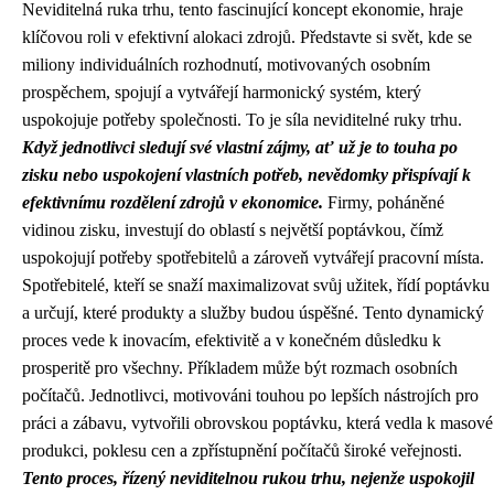
Neviditelná ruka trhu, tento fascinující koncept ekonomie, hraje
klíčovou roli v efektivní alokaci zdrojů. Představte si svět, kde se
miliony individuálních rozhodnutí, motivovaných osobním
prospěchem, spojují a vytvářejí harmonický systém, který
uspokojuje potřeby společnosti. To je síla neviditelné ruky trhu.
Když jednotlivci sledují své vlastní zájmy, ať už je to touha po
zisku nebo uspokojení vlastních potřeb, nevědomky přispívají k
efektivnímu rozdělení zdrojů v ekonomice.
Firmy, poháněné
vidinou zisku, investují do oblastí s největší poptávkou, čímž
uspokojují potřeby spotřebitelů a zároveň vytvářejí pracovní místa.
Spotřebitelé, kteří se snaží maximalizovat svůj užitek, řídí poptávku
a určují, které produkty a služby budou úspěšné. Tento dynamický
proces vede k inovacím, efektivitě a v konečném důsledku k
prosperitě pro všechny. Příkladem může být rozmach osobních
počítačů. Jednotlivci, motivováni touhou po lepších nástrojích pro
práci a zábavu, vytvořili obrovskou poptávku, která vedla k masové
produkci, poklesu cen a zpřístupnění počítačů široké veřejnosti.
Tento proces, řízený neviditelnou rukou trhu, nejenže uspokojil