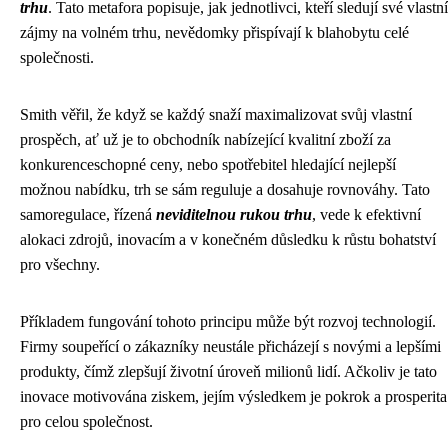
trhu
. Tato metafora popisuje, jak jednotlivci, kteří sledují své vlastní
zájmy na volném trhu, nevědomky přispívají k blahobytu celé
společnosti.
Smith věřil, že když se každý snaží maximalizovat svůj vlastní
prospěch, ať už je to obchodník nabízející kvalitní zboží za
konkurenceschopné ceny, nebo spotřebitel hledající nejlepší
možnou nabídku, trh se sám reguluje a dosahuje rovnováhy. Tato
samoregulace, řízená
neviditelnou rukou trhu
, vede k efektivní
alokaci zdrojů, inovacím a v konečném důsledku k růstu bohatství
pro všechny.
Příkladem fungování tohoto principu může být rozvoj technologií.
Firmy soupeřící o zákazníky neustále přicházejí s novými a lepšími
produkty, čímž zlepšují životní úroveň milionů lidí. Ačkoliv je tato
inovace motivována ziskem, jejím výsledkem je pokrok a prosperita
pro celou společnost.