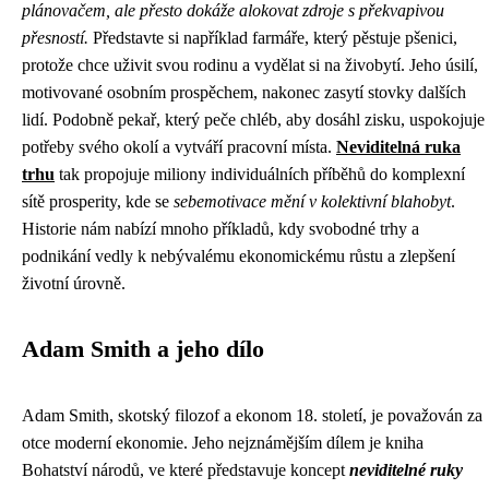
plánovačem, ale přesto dokáže alokovat zdroje s překvapivou
přesností.
Představte si například farmáře, který pěstuje pšenici,
protože chce uživit svou rodinu a vydělat si na živobytí. Jeho úsilí,
motivované osobním prospěchem, nakonec zasytí stovky dalších
lidí. Podobně pekař, který peče chléb, aby dosáhl zisku, uspokojuje
potřeby svého okolí a vytváří pracovní místa.
Neviditelná ruka
trhu
tak propojuje miliony individuálních příběhů do komplexní
sítě prosperity, kde se
sebemotivace mění v kolektivní blahobyt
.
Historie nám nabízí mnoho příkladů, kdy svobodné trhy a
podnikání vedly k nebývalému ekonomickému růstu a zlepšení
životní úrovně.
Adam Smith a jeho dílo
Adam Smith, skotský filozof a ekonom 18. století, je považován za
otce moderní ekonomie. Jeho nejznámějším dílem je kniha
Bohatství národů, ve které představuje koncept
neviditelné ruky