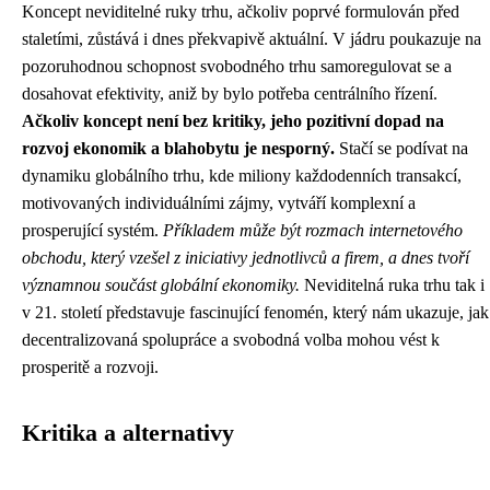
Koncept neviditelné ruky trhu, ačkoliv poprvé formulován před
staletími, zůstává i dnes překvapivě aktuální. V jádru poukazuje na
pozoruhodnou schopnost svobodného trhu samoregulovat se a
dosahovat efektivity, aniž by bylo potřeba centrálního řízení.
Ačkoliv koncept není bez kritiky, jeho pozitivní dopad na
rozvoj ekonomik a blahobytu je nesporný.
Stačí se podívat na
dynamiku globálního trhu, kde miliony každodenních transakcí,
motivovaných individuálními zájmy, vytváří komplexní a
prosperující systém.
Příkladem může být rozmach internetového
obchodu, který vzešel z iniciativy jednotlivců a firem, a dnes tvoří
významnou součást globální ekonomiky.
Neviditelná ruka trhu tak i
v 21. století představuje fascinující fenomén, který nám ukazuje, jak
decentralizovaná spolupráce a svobodná volba mohou vést k
prosperitě a rozvoji.
Kritika a alternativy