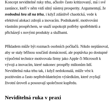
Koncept neviditelné ruky trhu, ačkoliv často kritizovaný, má i své
zastánce, kteří v něm vidí silný nástroj prosperity. Argumentují, že
svobodná hra sil na trhu
, i když zdánlivě chaotická, vede k
efektivní alokaci zdrojů a inovacím. Podnikatelé, motivováni
vlastním prospěchem, se snaží uspokojit potřeby spotřebitelů a
přicházejí s novými produkty a službami.
Příkladem může být rozmach osobních počítačů. Nikdo neplánoval,
aby se staly běžnou součástí domácností, ale poptávka po dostupné
výpočetní technice motivovala firmy jako Apple či Microsoft k
vývoji a inovacím, které nakonec prospěly milionům lidí.
Neviditelná ruka trhu tak, i když nedokonalá, může vést k
pozitivním a často nepředvídatelným výsledkům, které zvyšují
životní úroveň a posouvají společnost kupředu.
Neviditelná ruka v praxi