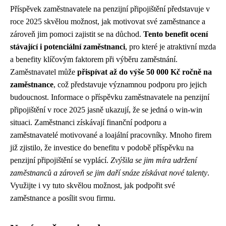
Příspěvek zaměstnavatele na penzijní připojištění představuje v
roce 2025 skvělou možnost, jak motivovat své zaměstnance a
zároveň jim pomoci zajistit se na důchod.
Tento benefit ocení
stávající i potenciální zaměstnanci
, pro které je atraktivní mzda
a benefity klíčovým faktorem při výběru zaměstnání.
Zaměstnavatel může
přispívat až do výše 50 000 Kč ročně na
zaměstnance
, což představuje významnou podporu pro jejich
budoucnost. Informace o příspěvku zaměstnavatele na penzijní
připojištění v roce 2025 jasně ukazují, že se jedná o win-win
situaci. Zaměstnanci získávají finanční podporu a
zaměstnavatelé motivované a loajální pracovníky. Mnoho firem
již zjistilo, že investice do benefitu v podobě příspěvku na
penzijní připojištění se vyplácí.
Zvýšila se jim míra udržení
zaměstnanců a zároveň se jim daří snáze získávat nové talenty
.
Využijte i vy tuto skvělou možnost, jak podpořit své
zaměstnance a posílit svou firmu.