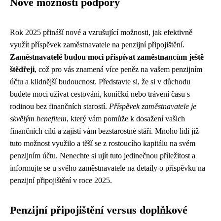
Nové možnosti podpory
Rok 2025 přináší nové a vzrušující možnosti, jak efektivně
využít příspěvek zaměstnavatele na penzijní připojištění.
Zaměstnavatelé budou moci přispívat zaměstnancům ještě
štědřeji
, což pro vás znamená více peněz na vašem penzijním
účtu a klidnější budoucnost. Představte si, že si v důchodu
budete moci užívat cestování, koníčků nebo trávení času s
rodinou bez finančních starostí.
Příspěvek zaměstnavatele je
skvělým benefitem
, který vám pomůže k dosažení vašich
finančních cílů a zajistí vám bezstarostné stáří. Mnoho lidí již
tuto možnost využilo a těší se z rostoucího kapitálu na svém
penzijním účtu. Nenechte si ujít tuto jedinečnou příležitost a
informujte se u svého zaměstnavatele na detaily o příspěvku na
penzijní připojištění v roce 2025.
Penzijní připojištění versus doplňkové