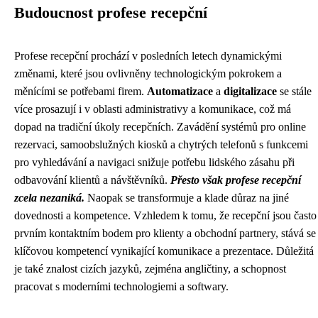
Budoucnost profese recepční
Profese recepční prochází v posledních letech dynamickými
změnami, které jsou ovlivněny technologickým pokrokem a
měnícími se potřebami firem.
Automatizace
a
digitalizace
se stále
více prosazují i v oblasti administrativy a komunikace, což má
dopad na tradiční úkoly recepčních. Zavádění systémů pro online
rezervaci, samoobslužných kiosků a chytrých telefonů s funkcemi
pro vyhledávání a navigaci snižuje potřebu lidského zásahu při
odbavování klientů a návštěvníků.
Přesto však profese recepční
zcela nezaniká.
Naopak se transformuje a klade důraz na jiné
dovednosti a kompetence. Vzhledem k tomu, že recepční jsou často
prvním kontaktním bodem pro klienty a obchodní partnery, stává se
klíčovou kompetencí vynikající komunikace a prezentace. Důležitá
je také znalost cizích jazyků, zejména angličtiny, a schopnost
pracovat s moderními technologiemi a softwary.