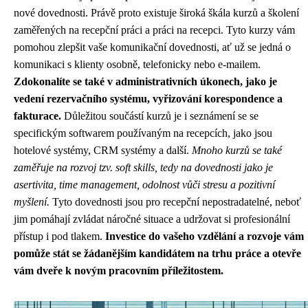
nové dovednosti. Právě proto existuje široká škála kurzů a školení
zaměřených na recepční práci a práci na recepci. Tyto kurzy vám
pomohou zlepšit vaše komunikační dovednosti, ať už se jedná o
komunikaci s klienty osobně, telefonicky nebo e-mailem.
Zdokonalíte se také v administrativních úkonech, jako je
vedení rezervačního systému, vyřizování korespondence a
fakturace.
Důležitou součástí kurzů je i seznámení se se
specifickým softwarem používaným na recepcích, jako jsou
hotelové systémy, CRM systémy a další.
Mnoho kurzů se také
zaměřuje na rozvoj tzv. soft skills, tedy na dovednosti jako je
asertivita, time management, odolnost vůči stresu a pozitivní
myšlení.
Tyto dovednosti jsou pro recepční nepostradatelné, neboť
jim pomáhají zvládat náročné situace a udržovat si profesionální
přístup i pod tlakem.
Investice do vašeho vzdělání a rozvoje vám
pomůže stát se žádanějším kandidátem na trhu práce a otevře
vám dveře k novým pracovním příležitostem.