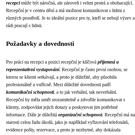
recepci
může být náročná, ale zároveň i velmi pestrá a obohacující.
Recepční je v centru dění a má možnost komunikovat s lidmi z
různých prostředí. Je to ideální pozice pro ty, kteří se nebojí výzev a
rádi pracují s lidmi.
Požadavky a dovednosti
Pro práci na recepci a pozici recepční je klíčová
příjemná a
reprezentativní vystupování
. Recepční je často první osobou, se
kterou se klienti setkávají, a proto je důležité, aby působila
profesionálně a vstřícně. Mezi důležité dovednosti patří
komunikační schopnosti
, a to jak verbální, tak neverbální.
Recepční by měla umět srozumitelně a zdvořile komunikovat s
klienty, zodpovídat jejich dotazy a poskytovat jim potřebné
informace. Dále je důležitá
organizační schopnost
. Recepční má na
starosti celou řadu úkolů, jako je například vyřizování telefonátů,
evidence pošty, rezervace, a proto je nezbytné, aby dokázala