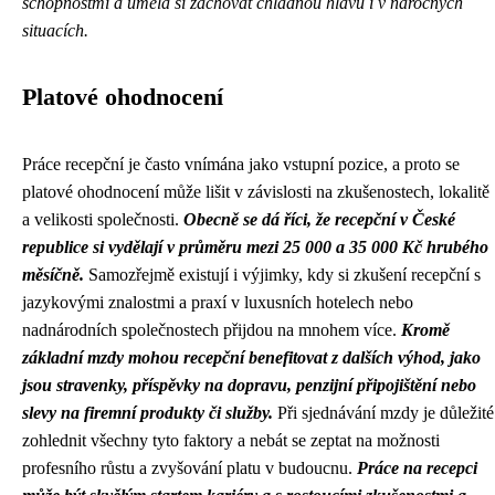
schopnostmi a uměla si zachovat chladnou hlavu i v náročných
situacích.
Platové ohodnocení
Práce recepční je často vnímána jako vstupní pozice, a proto se
platové ohodnocení může lišit v závislosti na zkušenostech, lokalitě
a velikosti společnosti.
Obecně se dá říci, že recepční v České
republice si vydělají v průměru mezi 25 000 a 35 000 Kč hrubého
měsíčně.
Samozřejmě existují i ​​výjimky, kdy si zkušení recepční s
jazykovými znalostmi a praxí v luxusních hotelech nebo
nadnárodních společnostech přijdou na mnohem více.
Kromě
základní mzdy mohou recepční benefitovat z dalších výhod, jako
jsou stravenky, příspěvky na dopravu, penzijní připojištění nebo
slevy na firemní produkty či služby.
Při sjednávání mzdy je důležité
zohlednit všechny tyto faktory a nebát se zeptat na možnosti
profesního růstu a zvyšování platu v budoucnu.
Práce na recepci