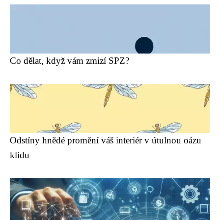
Co dělat, když vám zmizí SPZ?
Odstíny hnědé promění váš interiér v útulnou oázu
klidu