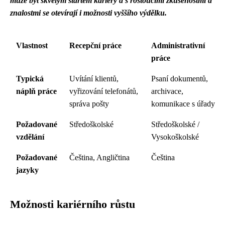
může být skvělým startem kariéry a s rostoucími zkušenostmi a
znalostmi se otevírají i ​​možnosti vyššího výdělku.
Vlastnost
Recepční práce
Administrativní
práce
Typická
Uvítání klientů,
Psaní dokumentů,
náplň práce
vyřizování telefonátů,
archivace,
správa pošty
komunikace s úřady
Požadované
Středoškolské
Středoškolské /
vzdělání
Vysokoškolské
Požadované
Čeština, Angličtina
Čeština
jazyky
Možnosti kariérního růstu