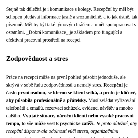
Stejně tak důležitá je i komunikace s kolegy. Recepční by měl být
schopen předávat informace jasně a srozumitelně, a to jak ústně, tak
písemně. Měl by být také týmovým hráčem a umět spolupracovat s
ostatními. _Dobrá komunikace_ je základem pro fungující a
efektivní pracovní prostředí na recepci.
Zodpovědnost a stres
Práce na recepci může na první pohled působit jednoduše, ale
skrývá v sobě řadu zodpovědností a nemalý stres.
Recepční je
často první osobou, se kterou se klient setká, a proto je klíčové,
aby působila profesionálně a přátelsky.
Musí zvládat vyřizování
telefonátů a emailů, rezervaci schůzek, evidenci návštěv a mnoho
dalšího.
Vypjaté situace, nároční klienti nebo vysoké pracovní
tempo, to vše může vést k psychické zátěži.
Je proto důležité, aby
recepční disponovala odolností vůči stresu, organizačními