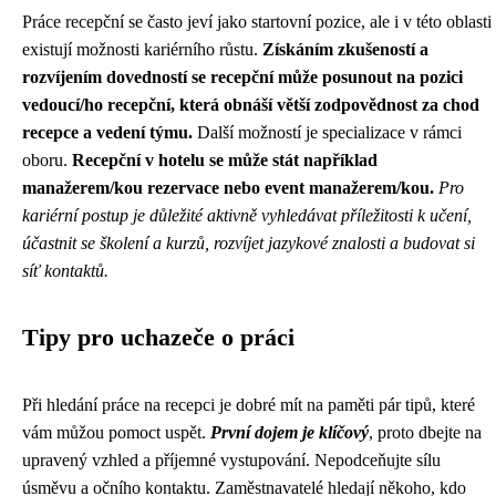
Práce recepční se často jeví jako startovní pozice, ale i v této oblasti
existují možnosti kariérního růstu.
Získáním zkušeností a
rozvíjením dovedností se recepční může posunout na pozici
vedoucí/ho recepční, která obnáší větší zodpovědnost za chod
recepce a vedení týmu.
Další možností je specializace v rámci
oboru.
Recepční v hotelu se může stát například
manažerem/kou rezervace nebo event manažerem/kou.
Pro
kariérní postup je důležité aktivně vyhledávat příležitosti k učení,
účastnit se školení a kurzů, rozvíjet jazykové znalosti a budovat si
síť kontaktů.
Tipy pro uchazeče o práci
Při hledání práce na recepci je dobré mít na paměti pár tipů, které
vám můžou pomoct uspět.
První dojem je klíčový
, proto dbejte na
upravený vzhled a příjemné vystupování. Nepodceňujte sílu
úsměvu a očního kontaktu. Zaměstnavatelé hledají někoho, kdo