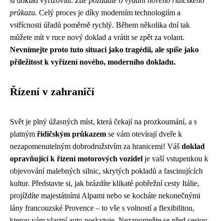
si doklad vyřizovali.
Zde požádáte o vydání nového řidičského
průkazu.
Celý proces je díky moderním technologiím a
vstřícnosti úřadů poměrně rychlý. Během několika dní tak
můžete mít v ruce nový doklad a vrátit se zpět za volant.
Nevnímejte proto tuto situaci jako tragédii, ale spíše jako
příležitost k vyřízení nového, moderního dokladu.
Řízení v zahraničí
Svět je plný úžasných míst, která čekají na prozkoumání, a s
platným
řidičským průkazem
se vám otevírají dveře k
nezapomenutelným dobrodružstvím za hranicemi! Váš
doklad
opravňující k řízení motorových vozidel
je vaší vstupenkou k
objevování malebných silnic, skrytých pokladů a fascinujících
kultur. Představte si, jak brázdíte klikaté pobřežní cesty Itálie,
projíždíte majestátními Alpami nebo se kocháte nekonečnými
lány francouzské Provence – to vše s volností a flexibilitou,
kterou vám vlastní auto poskytuje. Nezapomeňte se před cestou