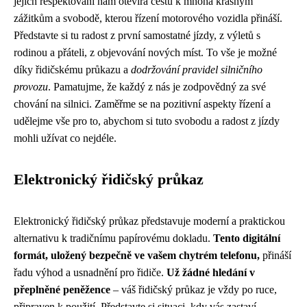
jejich respektování nám otevírá cestu k mnoha krásným
zážitkům a svobodě, kterou řízení motorového vozidla přináší.
Představte si tu radost z první samostatné jízdy, z výletů s
rodinou a přáteli, z objevování nových míst. To vše je možné
díky řidičskému průkazu a
dodržování pravidel silničního
provozu
. Pamatujme, že každý z nás je zodpovědný za své
chování na silnici. Zaměřme se na pozitivní aspekty řízení a
udělejme vše pro to, abychom si tuto svobodu a radost z jízdy
mohli užívat co nejdéle.
Elektronický řidičský průkaz
Elektronický řidičský průkaz představuje moderní a praktickou
alternativu k tradičnímu papírovému dokladu.
Tento digitální
formát, uložený bezpečně ve vašem chytrém telefonu,
přináší
řadu výhod a usnadnění pro řidiče.
Už žádné hledání v
přeplněné peněžence
– váš řidičský průkaz je vždy po ruce,
připraven k použití. Představte si situaci, kdy vás zastaví