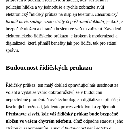
policejní hlídka a vy jednoduše a rychle zobrazíte svůj
elektronický řidičský průkaz na displeji telefonu.
Elektronický
formát navíc snižuje riziko ztráty či poškození dokladu,
jelikož je
bezpečně uložen a chráněn heslem ve vašem zařízení. Zavedení
elektronického řidičského průkazu je krokem k modernizaci a
digitalizaci, která přináší benefity jak pro řidiče, tak pro státní
správu.
Budoucnost řidičských průkazů
Řidičský průkaz, ten malý doklad opravňující nás usednout za
volant a vydat se vstříc dobrodružství, se v budoucnu
nepochybně promění. Nové technologie a digitalizace přinášejí
fascinující možnosti, jak tento proces zefektivnit a zpříjemnit.
Představte si svět, kde váš řidičský průkaz bude bezpečně
uložen ve vašem chytrém telefonu
, čímž odpadne starost s jeho
ztrátou či zapomenutím.
Taková budoucnost není daleko a