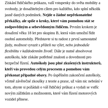
Získání řidičského průkazu, vaší vstupenky do světa mobility a
svobody, je dosažitelným cílem pro každého, kdo splní několik
jasně daných podmínek.
Nejde o žádné nepřekonatelné
překážky, ale spíše o kroky, které vám pomohou stát se
zodpovědným a sebevědomým řidičem.
Prvním krokem je
dosažení věku 18 let pro skupinu B, která vám umožní řídit
osobní automobily. Představte si tu radost z první samostatné
jízdy,
možnost vyrazit s přáteli na výlet, nebo jednoduše
flexibilitu v každodenním životě.
Dále je nutné absolvovat
autoškolu, kde získáte potřebné znalosti a dovednosti pro
bezpečné řízení.
Autoškoly jsou plné zkušených instruktorů,
kteří vás provedou celým procesem a pomohou vám
překonat případné obavy.
Po úspěšném zakončení autoškoly,
včetně závěrečné zkoušky z teorie a praxe, už vám nic nebrání v
tom, abyste si požádali o váš řidičský průkaz a vydali se vstříc
novým zážitkům a možnostem, které vám řízení motorových
vozidel přinese.