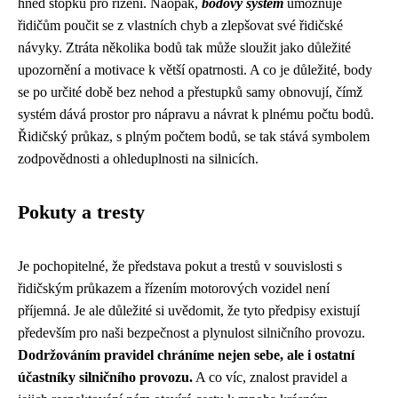
hned stopku pro řízení. Naopak,
bodový systém
umožňuje
řidičům poučit se z vlastních chyb a zlepšovat své řidičské
návyky. Ztráta několika bodů tak může sloužit jako důležité
upozornění a motivace k větší opatrnosti. A co je důležité, body
se po určité době bez nehod a přestupků samy obnovují, čímž
systém dává prostor pro nápravu a návrat k plnému počtu bodů.
Řidičský průkaz, s plným počtem bodů, se tak stává symbolem
zodpovědnosti a ohleduplnosti na silnicích.
Pokuty a tresty
Je pochopitelné, že představa pokut a trestů v souvislosti s
řidičským průkazem a řízením motorových vozidel není
příjemná. Je ale důležité si uvědomit, že tyto předpisy existují
především pro naši bezpečnost a plynulost silničního provozu.
Dodržováním pravidel chráníme nejen sebe, ale i ostatní
účastníky silničního provozu.
A co víc, znalost pravidel a