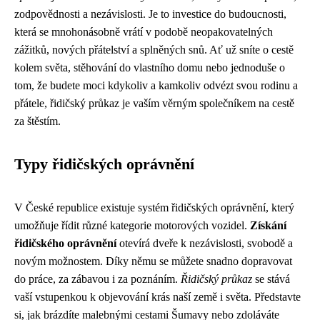
zodpovědnosti a nezávislosti. Je to investice do budoucnosti,
která se mnohonásobně vrátí v podobě neopakovatelných
zážitků, nových přátelství a splněných snů. Ať už sníte o cestě
kolem světa, stěhování do vlastního domu nebo jednoduše o
tom, že budete moci kdykoliv a kamkoliv odvézt svou rodinu a
přátele, řidičský průkaz je vaším věrným společníkem na cestě
za štěstím.
Typy řidičských oprávnění
V České republice existuje systém řidičských oprávnění, který
umožňuje řídit různé kategorie motorových vozidel.
Získání
řidičského oprávnění
otevírá dveře k nezávislosti, svobodě a
novým možnostem. Díky němu se můžete snadno dopravovat
do práce, za zábavou i za poznáním.
Řidičský průkaz
se stává
vaší vstupenkou k objevování krás naší země i světa. Představte
si, jak brázdíte malebnými cestami Šumavy nebo zdoláváte