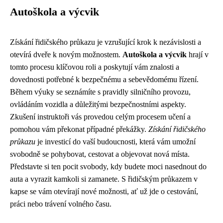
Autoškola a výcvik
Získání řidičského průkazu je vzrušující krok k nezávislosti a
otevírá dveře k novým možnostem.
Autoškola a výcvik
hrají v
tomto procesu klíčovou roli a poskytují vám znalosti a
dovednosti potřebné k bezpečnému a sebevědomému řízení.
Během výuky se seznámíte s pravidly silničního provozu,
ovládáním vozidla a důležitými bezpečnostními aspekty.
Zkušení instruktoři vás provedou celým procesem učení a
pomohou vám překonat případné překážky.
Získání řidičského
průkazu
je investicí do vaší budoucnosti, která vám umožní
svobodně se pohybovat, cestovat a objevovat nová místa.
Představte si ten pocit svobody, kdy budete moci nasednout do
auta a vyrazit kamkoli si zamanete. S řidičským průkazem v
kapse se vám otevírají nové možnosti, ať už jde o cestování,
práci nebo trávení volného času.