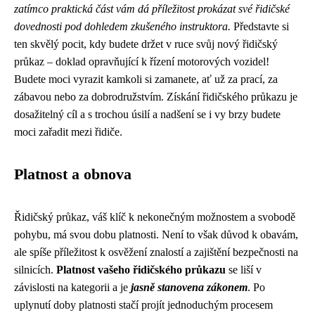
zatímco praktická část vám dá příležitost prokázat své řidičské
dovednosti pod dohledem zkušeného instruktora.
Představte si
ten skvělý pocit, kdy budete držet v ruce svůj nový řidičský
průkaz – doklad opravňující k řízení motorových vozidel!
Budete moci vyrazit kamkoli si zamanete, ať už za prací, za
zábavou nebo za dobrodružstvím. Získání řidičského průkazu je
dosažitelný cíl a s trochou úsilí a nadšení se i vy brzy budete
moci zařadit mezi řidiče.
Platnost a obnova
Řidičský průkaz, váš klíč k nekonečným možnostem a svobodě
pohybu, má svou dobu platnosti. Není to však důvod k obavám,
ale spíše příležitost k osvěžení znalostí a zajištění bezpečnosti na
silnicích.
Platnost vašeho řidičského průkazu
se liší v
závislosti na kategorii a je
jasně stanovena zákonem
. Po
uplynutí doby platnosti stačí projít jednoduchým procesem