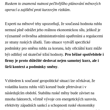
Ruskem to znamená nutnost pečlivějšího plánování měnových
operací a zajištění proti kurzovým rizikům
.
Experti na měnové trhy upozorňují, že současná hodnota rublu
nemusí plně odrážet jeho reálnou ekonomickou sílu, jelikož je
významně ovlivněna administrativními opatřeními a regulacemi
ze strany ruských úřadů. Tato situace vytváří specifické
podmínky pro směnu rublu za korunu, kdy oficiální kurz může
být odlišný od skutečné tržní hodnoty.
Pro běžné spotřebitele i
firmy je proto důležité sledovat nejen samotný kurz, ale i
širší kontext a podmínky směny
.
Vzhledem k současné geopolitické situaci lze očekávat, že
volatilita kurzu rublu vůči koruně bude přetrvávat i v
následujícím období. Stabilita ruské měny bude záviset na
mnoha faktorech, včetně vývoje cen energetických surovin,
efektivity západních sankcí a schopnosti ruské ekonomiky