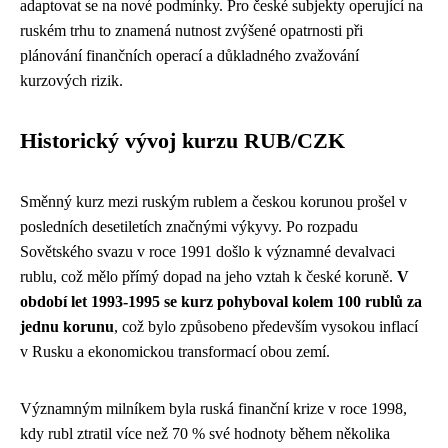
adaptovat se na nové podmínky. Pro české subjekty operující na
ruském trhu to znamená nutnost zvýšené opatrnosti při
plánování finančních operací a důkladného zvažování
kurzových rizik.
Historický vývoj kurzu RUB/CZK
Směnný kurz mezi ruským rublem a českou korunou prošel v
posledních desetiletích značnými výkyvy. Po rozpadu
Sovětského svazu v roce 1991 došlo k významné devalvaci
rublu, což mělo přímý dopad na jeho vztah k české koruně.
V
období let 1993-1995 se kurz pohyboval kolem 100 rublů za
jednu korunu
, což bylo způsobeno především vysokou inflací
v Rusku a ekonomickou transformací obou zemí.
Významným milníkem byla ruská finanční krize v roce 1998,
kdy rubl ztratil více než 70 % své hodnoty během několika