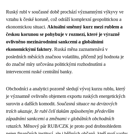
Ruský rubl v současné době prochází významnými výkyvy ve
vztahu k české koruně, což odráží komplexní geopolitickou a
ekonomickou situaci.
Aktuální směnný kurz mezi rublem a
českou korunou se pohybuje v rozmezí, které je výrazně
ovlivněno mezinárodními sankcemi a globálními
ekonomickými faktory
. Ruská měna zaznamenává v
posledních měsících značnou volatilitu, přičemž její hodnota je
do značné míry určována politickými rozhodnutími a
intervencemi ruské centrální banky.
Obchodníci a analytici pozorně sledují vývoj kurzu rublu, který
je významně ovlivněn objemem exportu ruských energetických
surovin a dalších komodit.
Současná situace na devizových
trzích ukazuje, že rubl čelí tlakům způsobeným především
západními sankcemi a změnami v globálních obchodních
vztazích
. Měnový pár RUB/CZK je proto pod drobnohledem
nejen finančních institucí, ale i běžných občanů, kteří mají vazby