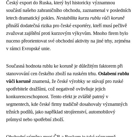
Český export do Ruska, který byl historicky významnou
součástí našeho zahraničního obchodu, zaznamenal v posledních
letech dramatický pokles.
Nestabilita kurzu rublu vůči koruně
přináší dodatečná rizika pro české exportéry, kteří musí pečlivě
zvažovat zajištění proti kurzovým výkyvům. Mnoho firem bylo
nuceno přeorientovat své obchodní aktivity na jiné trhy, zejména
v rámci Evropské unie.
Současná hodnota rublu ke koruně je důležitým faktorem při
stanovování cen českého zboží na ruském trhu.
Oslabení rublu
vůči koruně
znamená, že české výrobky se stávají pro ruské
spotřebitele dražšími, což negativně ovlivňuje jejich
konkurenceschopnost. Tento efekt je zvláště patrný v
segmentech, kde české firmy tradičně dosahovaly významných
tržních podílů, jako například strojírenství, automobilový
průmysl nebo spotřební zboží.
Obchodní výměna mezi ČR a Ruskem je také významně