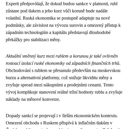
Experti předpovídají, že dokud budou sankce v platnosti, rubl
zůstane pod tlakem a jeho kurz vůči koruně bude nadále
volatilní. Ruská ekonomika se postupně adaptuje na nové
podmínky, ale závislost na vývozu surovin a omezený přístup k
západním technologiím a kapitálu představují dlouhodobé
překážky pro stabilizaci měny.
Aktuální směnný kurz mezi rublem a korunou je také ovlivněn
rostoucí izolací ruské ekonomiky od západních finančních trhů
.
Obchodování s rublem se přesunulo především na moskevskou
burzu a alternativní platformy, což snižuje likviditu měny a
zvyšuje spread mezi nákupními a prodejními cenami. Tento
vývoj komplikuje stanovení reálné tržní hodnoty rublu a zvyšuje
náklady na měnové konverze.
Dopady sankcí se projevují i v širším ekonomickém kontextu.
Omezení obchodu s Ruskem přispívá k inflačním tlakům v