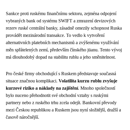
Sankce proti ruskému finančnímu sektoru, zejména odpojení
vybraných bank od systému SWIFT a zmrazení devizových
rezerv ruské centrální banky, zásadně omezily schopnost Ruska
provádět mezinárodní transakce. To vedlo k vytvoření
alternativních platebních mechanismů a zvýšenému využívání
měn spřátelených zemí, především čínského jüanu. Tento vývoj
má dlouhodobý dopad na stabilitu rublu a jeho směnitelnost.
Pro české firmy obchodující s Ruskem představuje současná
situace značnou komplikaci.
Volatilita kurzu rublu zvyšuje
kurzové riziko a náklady na zajištění
. Mnoho společností
bylo nuceno přehodnotit své obchodní vztahy s ruskými
partnery nebo z ruského trhu zcela odejít. Bankovní převody
mezi Českou republikou a Ruskem jsou nyní složitější, dražší a
časově náročnější.