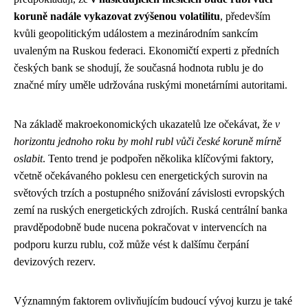
koruně nadále vykazovat zvýšenou volatilitu
, především
kvůli geopolitickým událostem a mezinárodním sankcím
uvaleným na Ruskou federaci. Ekonomičtí experti z předních
českých bank se shodují, že současná hodnota rublu je do
značné míry uměle udržována ruskými monetárními autoritami.
Na základě makroekonomických ukazatelů lze očekávat, že
v
horizontu jednoho roku by mohl rubl vůči české koruně mírně
oslabit
. Tento trend je podpořen několika klíčovými faktory,
včetně očekávaného poklesu cen energetických surovin na
světových trzích a postupného snižování závislosti evropských
zemí na ruských energetických zdrojích. Ruská centrální banka
pravděpodobně bude nucena pokračovat v intervencích na
podporu kurzu rublu, což může vést k dalšímu čerpání
devizových rezerv.
Významným faktorem ovlivňujícím budoucí vývoj kurzu je také