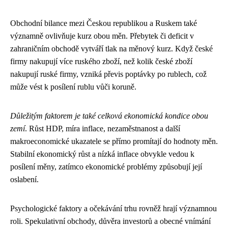
Obchodní bilance mezi Českou republikou a Ruskem také
významně ovlivňuje kurz obou měn. Přebytek či deficit v
zahraničním obchodě vytváří tlak na měnový kurz. Když české
firmy nakupují více ruského zboží, než kolik české zboží
nakupují ruské firmy, vzniká převis poptávky po rublech, což
může vést k posílení rublu vůči koruně.
Důležitým faktorem je také celková ekonomická kondice obou
zemí
. Růst HDP, míra inflace, nezaměstnanost a další
makroeconomické ukazatele se přímo promítají do hodnoty měn.
Stabilní ekonomický růst a nízká inflace obvykle vedou k
posílení měny, zatímco ekonomické problémy způsobují její
oslabení.
Psychologické faktory a očekávání trhu rovněž hrají významnou
roli. Spekulativní obchody, důvěra investorů a obecné vnímání