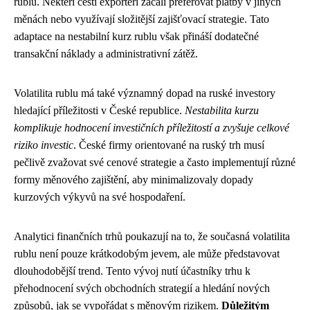
rublu. Někteří čeští exportéři začali preferovat platby v jiných
měnách nebo využívají složitější zajišťovací strategie. Tato
adaptace na nestabilní kurz rublu však přináší dodatečné
transakční náklady a administrativní zátěž.
Volatilita rublu má také významný dopad na ruské investory
hledající příležitosti v České republice.
Nestabilita kurzu
komplikuje hodnocení investičních příležitostí a zvyšuje celkové
riziko investic
. České firmy orientované na ruský trh musí
pečlivě zvažovat své cenové strategie a často implementují různé
formy měnového zajištění, aby minimalizovaly dopady
kurzových výkyvů na své hospodaření.
Analytici finančních trhů poukazují na to, že současná volatilita
rublu není pouze krátkodobým jevem, ale může představovat
dlouhodobější trend. Tento vývoj nutí účastníky trhu k
přehodnocení svých obchodních strategií a hledání nových
způsobů, jak se vypořádat s měnovým rizikem.
Důležitým