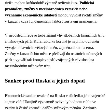
rizika mohou krátkodobě výrazně ovlivnit kurz.
Politická
prohlášení, změny v mezinárodních vztazích nebo
významné ekonomické události
mohou vyvolat rychlé změny
v kurzu, i když fundamentální faktory zůstávají nezměněny.
V neposlední řadě je třeba zmínit vliv globálních finančních trhů
a měnových párů. Kurz rublu ke koruně je nepřímo ovlivněn
vývojem hlavních světových měn, zejména dolaru a eura.
Změny v kurzu těchto měn se přelévají do ostatních měnových
párů a vytváří tak komplexní síť vzájemných závislostí na
mezinárodním měnovém trhu.
Sankce proti Rusku a jejich dopad
Ekonomické sankce uvalené na Rusko v důsledku jeho vojenské
agrese vůči Ukrajině významně ovlivnily hodnotu rublu ve
vztahu k české koruně i dalším světovým měnám.
Zatímco