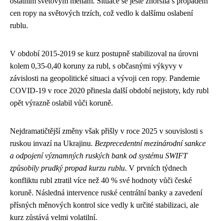
ostatním světovým měnám. Situace se ještě zhoršila s propadem
cen ropy na světových trzích, což vedlo k dalšímu oslabení
rublu.
V období 2015-2019 se kurz postupně stabilizoval na úrovni
kolem 0,35-0,40 koruny za rubl, s občasnými výkyvy v
závislosti na geopolitické situaci a vývoji cen ropy. Pandemie
COVID-19 v roce 2020 přinesla další období nejistoty, kdy rubl
opět výrazně oslabil vůči koruně.
Nejdramatičtější změny však přišly v roce 2025 v souvislosti s
ruskou invazí na Ukrajinu.
Bezprecedentní mezinárodní sankce
a odpojení významných ruských bank od systému SWIFT
způsobily prudký propad kurzu rublu
. V prvních týdnech
konfliktu rubl ztratil více než 40 % své hodnoty vůči české
koruně. Následná intervence ruské centrální banky a zavedení
přísných měnových kontrol sice vedly k určité stabilizaci, ale
kurz zůstává velmi volatilní.