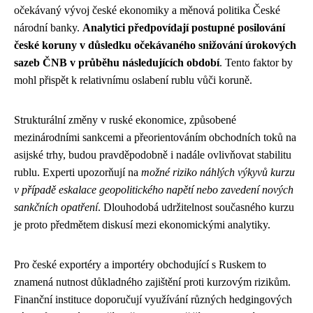
očekávaný vývoj české ekonomiky a měnová politika České
národní banky.
Analytici předpovídají postupné posilování
české koruny v důsledku očekávaného snižování úrokových
sazeb ČNB v průběhu následujících období
. Tento faktor by
mohl přispět k relativnímu oslabení rublu vůči koruně.
Strukturální změny v ruské ekonomice, způsobené
mezinárodními sankcemi a přeorientováním obchodních toků na
asijské trhy, budou pravděpodobně i nadále ovlivňovat stabilitu
rublu. Experti upozorňují na
možné riziko náhlých výkyvů kurzu
v případě eskalace geopolitického napětí nebo zavedení nových
sankčních opatření
. Dlouhodobá udržitelnost současného kurzu
je proto předmětem diskusí mezi ekonomickými analytiky.
Pro české exportéry a importéry obchodující s Ruskem to
znamená nutnost důkladného zajištění proti kurzovým rizikům.
Finanční instituce doporučují využívání různých hedgingových