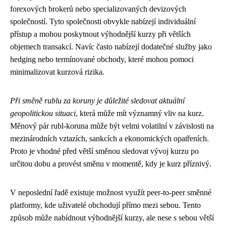
forexových brokerů nebo specializovaných devizových
společností. Tyto společnosti obvykle nabízejí individuální
přístup a mohou poskytnout výhodnější kurzy při větších
objemech transakcí. Navíc často nabízejí dodatečné služby jako
hedging nebo termínované obchody, které mohou pomoci
minimalizovat kurzová rizika.
Při směně rublu za koruny je důležité sledovat aktuální
geopolitickou situaci
, která může mít významný vliv na kurz.
Měnový pár rubl-koruna může být velmi volatilní v závislosti na
mezinárodních vztazích, sankcích a ekonomických opatřeních.
Proto je vhodné před větší směnou sledovat vývoj kurzu po
určitou dobu a provést směnu v momentě, kdy je kurz příznivý.
V neposlední řadě existuje možnost využít peer-to-peer směnné
platformy, kde uživatelé obchodují přímo mezi sebou. Tento
způsob může nabídnout výhodnější kurzy, ale nese s sebou větší