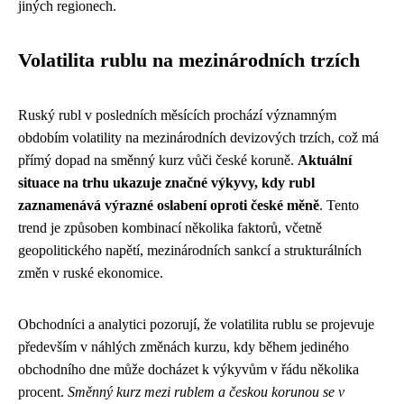
jiných regionech.
Volatilita rublu na mezinárodních trzích
Ruský rubl v posledních měsících prochází významným
obdobím volatility na mezinárodních devizových trzích, což má
přímý dopad na směnný kurz vůči české koruně.
Aktuální
situace na trhu ukazuje značné výkyvy, kdy rubl
zaznamenává výrazné oslabení oproti české měně
. Tento
trend je způsoben kombinací několika faktorů, včetně
geopolitického napětí, mezinárodních sankcí a strukturálních
změn v ruské ekonomice.
Obchodníci a analytici pozorují, že volatilita rublu se projevuje
především v náhlých změnách kurzu, kdy během jediného
obchodního dne může docházet k výkyvům v řádu několika
procent.
Směnný kurz mezi rublem a českou korunou se v