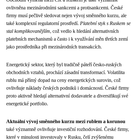
ovlivněna mezinárodními sankcemi a protisankcemi. České
firmy musí pečlivě sledovat nejen vývoj směnného kurzu, ale
také komplexní regulatorní prostředí.
Platební styk s Ruskem se
stal komplikovanějším
, což vedlo k hledání alternativních
platebních mechanismů a často i k využívání měn třetích zemí
jako prostředníka při mezinárodních transakcích.
Energetický sektor, který byl tradičně páteří česko-ruských
obchodních vztahů, prochází zásadní transformací. Volatilita
rublu má přímý dopad na ceny energetických surovin, což
ovlivňuje náklady českých podniků i domácností. České firmy
proto aktivně hledají alternativní dodavatele a diversifikují své
energetické portfolio.
Aktuální vývoj směnného kurzu mezi rublem a korunou
také významně ovlivňuje investiční rozhodování. České firmy,
které v minulosti investovaly v Rusku, čelí zvýšenému