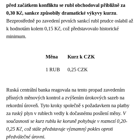
před začátkem konfliktu se rubl obchodoval přibližně za
0,30 Kč, sankce způsobily dramatické výkyvy kurzu
.
Bezprostředně po zavedení prvních sankcí rubl prudce oslabil až
k hodnotám kolem 0,15 Kč, což představovalo historické
minimum.
Měna
Kurz k CZK
1 RUB
0,25 CZK
Ruská centrální banka reagovala na tento propad zavedením
přísných měnových kontrol a zvýšením úrokových sazeb na
rekordní úroveň. Tyto kroky společně s požadavkem na platby
za ruský plyn v rublech vedly k dočasnému posílení měny.
V
současnosti se kurz rublu ke koruně pohybuje v rozmezí 0,20-
0,25 Kč, což stále představuje významný pokles oproti
předválečné úrovni
.