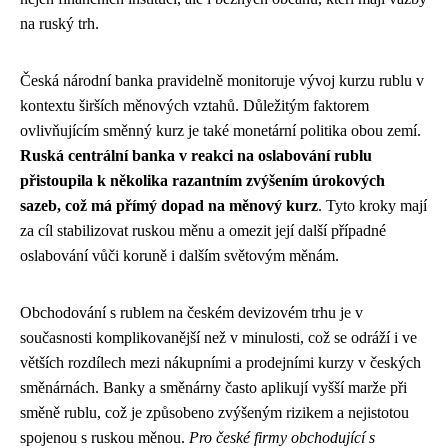
na ruský trh.
Česká národní banka pravidelně monitoruje vývoj kurzu rublu v
kontextu širších měnových vztahů. Důležitým faktorem
ovlivňujícím směnný kurz je také monetární politika obou zemí.
Ruská centrální banka v reakci na oslabování rublu
přistoupila k několika razantním zvýšením úrokových
sazeb, což má přímý dopad na měnový kurz
. Tyto kroky mají
za cíl stabilizovat ruskou měnu a omezit její další případné
oslabování vůči koruně i dalším světovým měnám.
Obchodování s rublem na českém devizovém trhu je v
současnosti komplikovanější než v minulosti, což se odráží i ve
větších rozdílech mezi nákupními a prodejními kurzy v českých
směnárnách. Banky a směnárny často aplikují vyšší marže při
směně rublu, což je způsobeno zvýšeným rizikem a nejistotou
spojenou s ruskou měnou.
Pro české firmy obchodující s