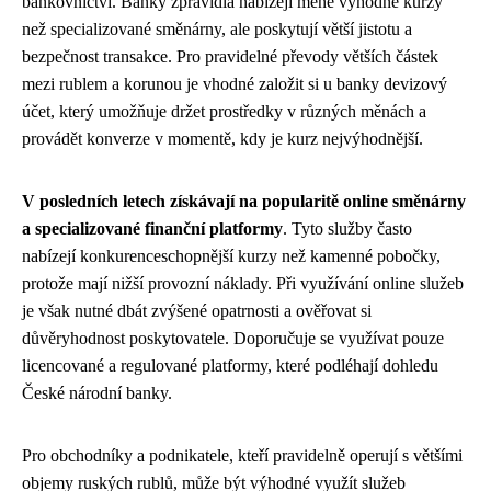
bankovnictví. Banky zpravidla nabízejí méně výhodné kurzy
než specializované směnárny, ale poskytují větší jistotu a
bezpečnost transakce. Pro pravidelné převody větších částek
mezi rublem a korunou je vhodné založit si u banky devizový
účet, který umožňuje držet prostředky v různých měnách a
provádět konverze v momentě, kdy je kurz nejvýhodnější.
V posledních letech získávají na popularitě online směnárny
a specializované finanční platformy
. Tyto služby často
nabízejí konkurenceschopnější kurzy než kamenné pobočky,
protože mají nižší provozní náklady. Při využívání online služeb
je však nutné dbát zvýšené opatrnosti a ověřovat si
důvěryhodnost poskytovatele. Doporučuje se využívat pouze
licencované a regulované platformy, které podléhají dohledu
České národní banky.
Pro obchodníky a podnikatele, kteří pravidelně operují s většími
objemy ruských rublů, může být výhodné využít služeb