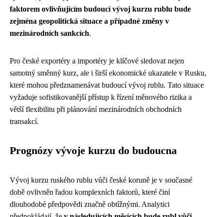
faktorem ovlivňujícím budoucí vývoj kurzu rublu bude
zejména geopolitická situace a případné změny v
mezinárodních sankcích
.
Pro české exportéry a importéry je klíčové sledovat nejen
samotný směnný kurz, ale i širší ekonomické ukazatele v Rusku,
které mohou předznamenávat budoucí vývoj rublu. Tato situace
vyžaduje sofistikovanější přístup k řízení měnového rizika a
větší flexibilitu při plánování mezinárodních obchodních
transakcí.
Prognózy vývoje kurzu do budoucna
Vývoj kurzu ruského rublu vůči české koruně je v současné
době ovlivněn řadou komplexních faktorů, které činí
dlouhodobé předpovědi značně obtížnými. Analytici
předpokládají, že
v následujících měsících bude rubl vůči