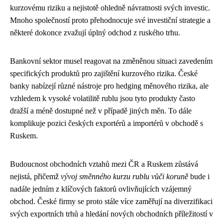
kurzovému riziku a nejistotě ohledně návratnosti svých investic.
Mnoho společností proto přehodnocuje své investiční strategie a
některé dokonce zvažují úplný odchod z ruského trhu.
Bankovní sektor musel reagovat na změněnou situaci zavedením
specifických produktů pro zajištění kurzového rizika. České
banky nabízejí různé nástroje pro hedging měnového rizika, ale
vzhledem k vysoké volatilitě rublu jsou tyto produkty často
dražší a méně dostupné než v případě jiných měn. To dále
komplikuje pozici českých exportérů a importérů v obchodě s
Ruskem.
Budoucnost obchodních vztahů mezi ČR a Ruskem zůstává
nejistá, přičemž
vývoj směnného kurzu rublu vůči koruně
bude i
nadále jedním z klíčových faktorů ovlivňujících vzájemný
obchod. České firmy se proto stále více zaměřují na diverzifikaci
svých exportních trhů a hledání nových obchodních příležitostí v