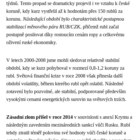
týdnů. Tento propad se dramaticky projevil i ve vztahu k české
koruně, kdy kurz vystřelil až k hodnotám přes 150 rublů za
korunu.
Následující období bylo charakteristické postupnou
stabilizací měnového páru RUB/CZK
, přičemž rubl začal
postupně posilovat díky rostoucím cenám ropy a celkovému
oživení ruské ekonomiky.
V letech 2000-2008 jsme mohli sledovat relativně stabilní
období, kdy se kurz pohyboval v rozmezí 0,8-1,2 koruny za
rubl. Světová finanční krize v roce 2008 však přinesla další
období volatility, během kterého rubl opět oslabil. Následné
zotavení bylo pozvolné, ale stabilní, podporované především
vysokými cenami energetických surovin na světových trzích.
Zásadní zlom přišel v roce 2014
v souvislosti s anexí Krymu a
následným zavedením mezinárodních sankcí vůči Rusku. Rubl
tehdy ztratil téměř polovinu své hodnoty vůči české koruně a