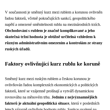
V současnosti je směnný kurz mezi rublem a korunou ovlivněn
řadou faktorů, včetně pokračujících sankcí, geopolitického
napětí a omezené směnitelnosti rublu na mezinárodních trzích.
Obchodování s rublem je značně komplikované a jeho
skutečná tržní hodnota je obtížně určitelná vzhledem k
různým administrativním omezením a kontrolám ze strany
ruských úřadů
.
Faktory ovlivňující kurz rublu ke koruně
Směnný kurz mezi ruským rublem a českou korunou je
ovlivňován řadou komplexních ekonomických a politických
faktorů, které se vzájemně prolínají a vytváří dynamickou
rovnováhu na měnovém trhu.
Jedním z nejvýznamnějších
faktorů je aktuální geopolitická situace
, která v posledních
letech výrazně ovlivňuje hodnotu rublu. Sankce uvalené na