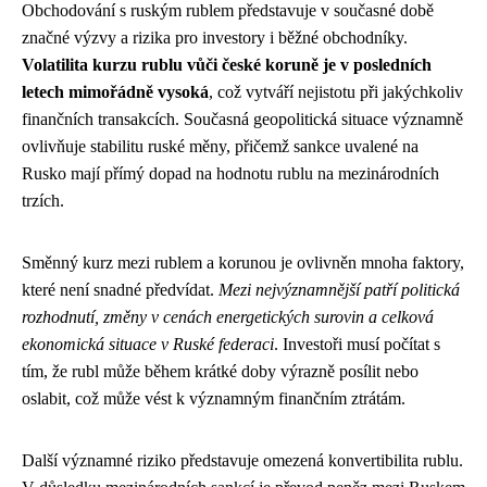
Obchodování s ruským rublem představuje v současné době
značné výzvy a rizika pro investory i běžné obchodníky.
Volatilita kurzu rublu vůči české koruně je v posledních
letech mimořádně vysoká
, což vytváří nejistotu při jakýchkoliv
finančních transakcích. Současná geopolitická situace významně
ovlivňuje stabilitu ruské měny, přičemž sankce uvalené na
Rusko mají přímý dopad na hodnotu rublu na mezinárodních
trzích.
Směnný kurz mezi rublem a korunou je ovlivněn mnoha faktory,
které není snadné předvídat.
Mezi nejvýznamnější patří politická
rozhodnutí, změny v cenách energetických surovin a celková
ekonomická situace v Ruské federaci
. Investoři musí počítat s
tím, že rubl může během krátké doby výrazně posílit nebo
oslabit, což může vést k významným finančním ztrátám.
Další významné riziko představuje omezená konvertibilita rublu.