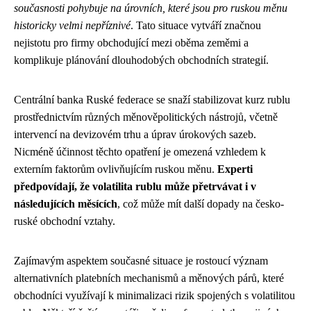
současnosti pohybuje na úrovních, které jsou pro ruskou měnu
historicky velmi nepříznivé
. Tato situace vytváří značnou
nejistotu pro firmy obchodující mezi oběma zeměmi a
komplikuje plánování dlouhodobých obchodních strategií.
Centrální banka Ruské federace se snaží stabilizovat kurz rublu
prostřednictvím různých měnověpolitických nástrojů, včetně
intervencí na devizovém trhu a úprav úrokových sazeb.
Nicméně účinnost těchto opatření je omezená vzhledem k
externím faktorům ovlivňujícím ruskou měnu.
Experti
předpovídají, že volatilita rublu může přetrvávat i v
následujících měsících
, což může mít další dopady na česko-
ruské obchodní vztahy.
Zajímavým aspektem současné situace je rostoucí význam
alternativních platebních mechanismů a měnových párů, které
obchodníci využívají k minimalizaci rizik spojených s volatilitou