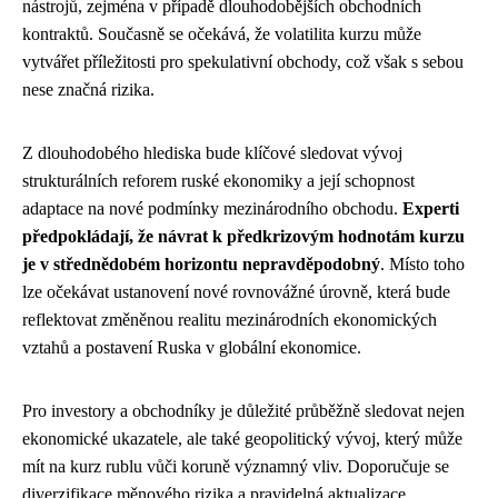
nástrojů, zejména v případě dlouhodobějších obchodních
kontraktů. Současně se očekává, že volatilita kurzu může
vytvářet příležitosti pro spekulativní obchody, což však s sebou
nese značná rizika.
Z dlouhodobého hlediska bude klíčové sledovat vývoj
strukturálních reforem ruské ekonomiky a její schopnost
adaptace na nové podmínky mezinárodního obchodu.
Experti
předpokládají, že návrat k předkrizovým hodnotám kurzu
je v střednědobém horizontu nepravděpodobný
. Místo toho
lze očekávat ustanovení nové rovnovážné úrovně, která bude
reflektovat změněnou realitu mezinárodních ekonomických
vztahů a postavení Ruska v globální ekonomice.
Pro investory a obchodníky je důležité průběžně sledovat nejen
ekonomické ukazatele, ale také geopolitický vývoj, který může
mít na kurz rublu vůči koruně významný vliv. Doporučuje se
diverzifikace měnového rizika a pravidelná aktualizace