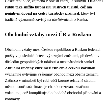
České republice, zejména v oblasti energií a surovin.
Oslabení
rublu také snížilo kupní sílu ruských turistů, což má
negativní dopad na český turistický průmysl
, který byl
tradičně významně závislý na návštěvnících z Ruska.
Obchodní vztahy mezi ČR a Ruskem
Obchodní vztahy mezi Českou republikou a Ruskou federací
prošly v posledních letech výraznými změnami, především v
důsledku geopolitických událostí a mezinárodních sankcí.
Aktuální směnný kurz mezi rublem a českou korunou
významně ovlivňuje vzájemný obchod mezi oběma zeměmi.
Zatímco v minulosti byl rubl vůči koruně relativně stabilní
měnou, současná situace je charakterizována značnou
volatilitou, což komplikuje dlouhodobé obchodní plánování a
kontrakty.