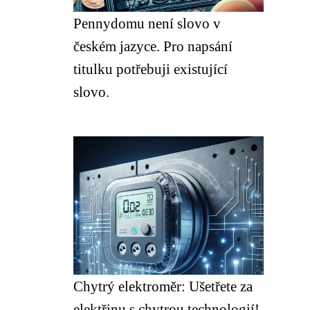
Pennydomu není slovo v
českém jazyce. Pro napsání
titulku potřebuji existující
slovo.
Chytrý elektroměr: Ušetřete za
elektřinu s chytrou technologií!