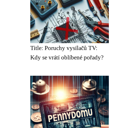
Title: Poruchy vysílačů TV:
Kdy se vrátí oblíbené pořady?