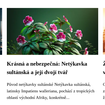
Krásná a nebezpečná: Netýkavka
sultánská a její dvojí tvář
Původ netýkavky sultánské Netýkavka sultánská,
C
latinsky Impatiens walleriana, pochází z tropických
z
oblastí východní Afriky, konkrétně...
ž