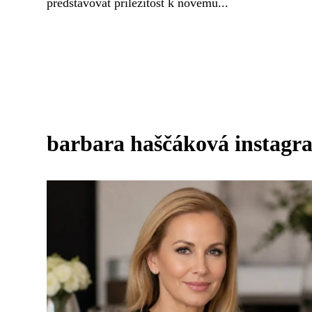
představovat příležitost k novému...
barbara haščáková instagr