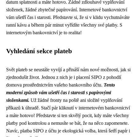
datum splatnosti a máte hotovo. Žádné zdlouhavé vyplňování
složenek, žádné zbytečné papírování. Internetové bankovnictví
vám ušetří čas i starosti. Představte si, že si v klidu vychutnáváte
ranní kávu a během pár minut vyřídíte všechny své platby. S
internetovým bankovnictví je to realita!
Vyhledání sekce plateb
Svět plateb se neustále vyvíjí a přináší nám nové možnosti, jak si
zjednodušit život. Jednou z nich je i placení SIPO z pohodlí
domova prostřednictvím vašeho bankovního účtu.
Tento
moderní způsob vám ušetří čas i starosti s papírovými
složenkami.
Už žádné fronty na poště ani složité vyplňování
příkazů k úhradě. Stačí pár kliknutí v internetovém bankovnictví
a máte hotovo! Představte si ten skvělý pocit, kdy máte všechny
platby pod kontrolou a nemusíte se bát, že na něco zapomenete.
Navíc, platba SIPO z účtu je ekologická volba, která šetří papír i