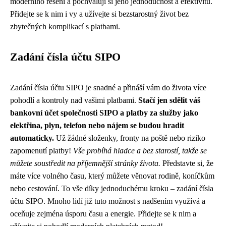
moderního řešení a pochvalují si jeho jednoduchost a efektivitu.
Přidejte se k nim i vy a užívejte si bezstarostný život bez
zbytečných komplikací s platbami.
Zadání čísla účtu SIPO
Zadání čísla účtu SIPO je snadné a přináší vám do života více
pohodlí a kontroly nad vašimi platbami.
Stačí jen sdělit váš
bankovní účet společnosti SIPO a platby za služby jako
elektřina, plyn, telefon nebo nájem se budou hradit
automaticky.
Už žádné složenky, fronty na poště nebo riziko
zapomenutí platby!
Vše probíhá hladce a bez starostí, takže se
můžete soustředit na příjemnější stránky života.
Představte si, že
máte více volného času, který můžete věnovat rodině, koníčkům
nebo cestování. To vše díky jednoduchému kroku – zadání čísla
účtu SIPO. Mnoho lidí již tuto možnost s nadšením využívá a
oceňuje zejména úsporu času a energie. Přidejte se k nim a