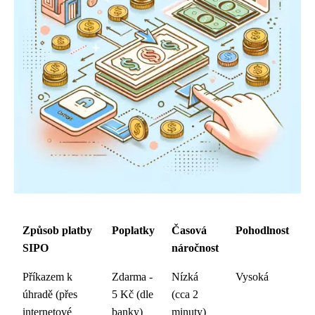
Způsob platby
Poplatky
Časová
Pohodlnost
SIPO
náročnost
Příkazem k
Zdarma -
Nízká
Vysoká
úhradě (přes
5 Kč (dle
(cca 2
internetové
banky)
minuty)