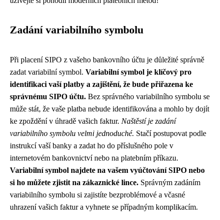
užívejte si pohodlí moderních platebních metod!
Zadání variabilního symbolu
Při placení SIPO z vašeho bankovního účtu je důležité správně
zadat variabilní symbol.
Variabilní symbol je klíčový pro
identifikaci vaší platby a zajištění, že bude přiřazena ke
správnému SIPO účtu.
Bez správného variabilního symbolu se
může stát, že vaše platba nebude identifikována a mohlo by dojít
ke zpoždění v úhradě vašich faktur.
Naštěstí je zadání
variabilního symbolu velmi jednoduché.
Stačí postupovat podle
instrukcí vaší banky a zadat ho do příslušného pole v
internetovém bankovnictví nebo na platebním příkazu.
Variabilní symbol najdete na vašem vyúčtování SIPO nebo
si ho můžete zjistit na zákaznické lince.
Správným zadáním
variabilního symbolu si zajistíte bezproblémové a včasné
uhrazení vašich faktur a vyhnete se případným komplikacím.