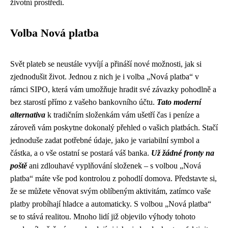
životní prostředí.
Volba Nová platba
Svět plateb se neustále vyvíjí a přináší nové možnosti, jak si
zjednodušit život. Jednou z nich je i volba „Nová platba“ v
rámci SIPO, která vám umožňuje hradit své závazky pohodlně a
bez starostí přímo z vašeho bankovního účtu.
Tato moderní
alternativa
k tradičním složenkám vám ušetří čas i peníze a
zároveň vám poskytne dokonalý přehled o vašich platbách. Stačí
jednoduše zadat potřebné údaje, jako je variabilní symbol a
částka, a o vše ostatní se postará váš banka.
Už žádné fronty na
poště
ani zdlouhavé vyplňování složenek – s volbou „Nová
platba“ máte vše pod kontrolou z pohodlí domova. Představte si,
že se můžete věnovat svým oblíbeným aktivitám, zatímco vaše
platby probíhají hladce a automaticky. S volbou „Nová platba“
se to stává realitou. Mnoho lidí již objevilo výhody tohoto