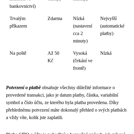
bankovnictví)
Trvalým
Zdarma
Nízká
Nejvyšší
příkazem
(nastavení
(automatické
cca 2
platby)
minuty)
Na poště
Až 50
Vysoká
Nízká
Kč
(čekání ve
frontě)
Potvrzení o platbě
obsahuje všechny důležité informace o
provedené transakci, jako je datum platby, částka, variabilní
symbol a číslo účtu, ze kterého byla platba provedena. Díky
přehlednému potvrzení máte dokonalý přehled o svých platbách
a vždy víte, kolik jste zaplatili.