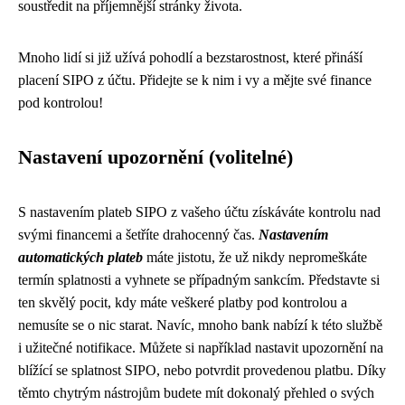
soustředit na příjemnější stránky života.
Mnoho lidí si již užívá pohodlí a bezstarostnost, které přináší
placení SIPO z účtu. Přidejte se k nim i vy a mějte své finance
pod kontrolou!
Nastavení upozornění (volitelné)
S nastavením plateb SIPO z vašeho účtu získáváte kontrolu nad
svými financemi a šetříte drahocenný čas.
Nastavením
automatických plateb
máte jistotu, že už nikdy nepromeškáte
termín splatnosti a vyhnete se případným sankcím. Představte si
ten skvělý pocit, kdy máte veškeré platby pod kontrolou a
nemusíte se o nic starat. Navíc, mnoho bank nabízí k této službě
i užitečné notifikace. Můžete si například nastavit upozornění na
blížící se splatnost SIPO, nebo potvrdit provedenou platbu. Díky
těmto chytrým nástrojům budete mít dokonalý přehled o svých