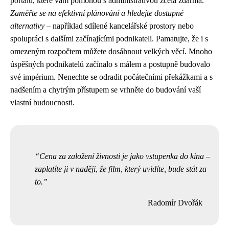
portálů, které vám pomohou s administrativou zcela zdarma.
Zaměřte se na efektivní plánování a hledejte dostupné
alternativy
– například sdílené kancelářské prostory nebo
spolupráci s dalšími začínajícími podnikateli. Pamatujte, že i s
omezeným rozpočtem můžete dosáhnout velkých věcí. Mnoho
úspěšných podnikatelů začínalo s málem a postupně budovalo
své impérium. Nenechte se odradit počátečními překážkami a s
nadšením a chytrým přístupem se vrhněte do budování vaší
vlastní budoucnosti.
Cena za založení živnosti je jako vstupenka do kina –
zaplatíte ji v naději, že film, který uvidíte, bude stát za
to.
Radomír Dvořák