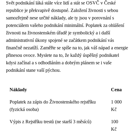
Svět podnikání láká stále více lidí a stát se OSVČ v České
republice je překvapivě dostupné. Založení živnosti s sebou
samozřejmě nese určité náklady, ale ty jsou v porovnání s
potenciálem vašeho podnikání minimální. Poplatek za ohlášení
živnosti na živnostenském úřadě je symbolický a i další
administrativní úkony spojené se začátkem podnikání vás
finančně nezatíží. Zaměřte se spíše na to, jak váš nápad a energie
přinesou ovoce. Myslete na to, že každý úspěšný podnikatel
kdysi začínal a s odhodláním a dobrým plánem se i vaše
podnikání stane vaší pýchou.
Náklady
Cena
Poplatek za zápis do Živnostenského rejstříku
1 000
(fyzická osoba)
Kč
Výpis z Rejstříku trestů (ne starší 3 měsíců)
100
Kč