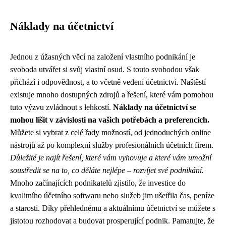
Náklady na účetnictví
Jednou z úžasných věcí na založení vlastního podnikání je
svoboda utvářet si svůj vlastní osud. S touto svobodou však
přichází i odpovědnost, a to včetně vedení účetnictví. Naštěstí
existuje mnoho dostupných zdrojů a řešení, které vám pomohou
tuto výzvu zvládnout s lehkostí.
Náklady na účetnictví se
mohou lišit v závislosti na vašich potřebách a preferencích.
Můžete si vybrat z celé řady možností, od jednoduchých online
nástrojů až po komplexní služby profesionálních účetních firem.
Důležité je najít řešení, které vám vyhovuje a které vám umožní
soustředit se na to, co děláte nejlépe – rozvíjet své podnikání.
Mnoho začínajících podnikatelů zjistilo, že investice do
kvalitního účetního softwaru nebo služeb jim ušetřila čas, peníze
a starosti. Díky přehlednému a aktuálnímu účetnictví se můžete s
jistotou rozhodovat a budovat prosperující podnik. Pamatujte, že