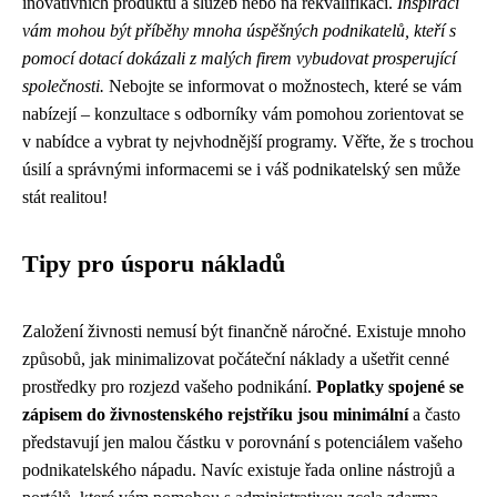
inovativních produktů a služeb nebo na rekvalifikaci.
Inspirací
vám mohou být příběhy mnoha úspěšných podnikatelů, kteří s
pomocí dotací dokázali z malých firem vybudovat prosperující
společnosti.
Nebojte se informovat o možnostech, které se vám
nabízejí – konzultace s odborníky vám pomohou zorientovat se
v nabídce a vybrat ty nejvhodnější programy. Věřte, že s trochou
úsilí a správnými informacemi se i váš podnikatelský sen může
stát realitou!
Tipy pro úsporu nákladů
Založení živnosti nemusí být finančně náročné. Existuje mnoho
způsobů, jak minimalizovat počáteční náklady a ušetřit cenné
prostředky pro rozjezd vašeho podnikání.
Poplatky spojené se
zápisem do živnostenského rejstříku jsou minimální
a často
představují jen malou částku v porovnání s potenciálem vašeho
podnikatelského nápadu. Navíc existuje řada online nástrojů a