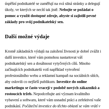
úspěšní podnikatelé se zaměřují na svá silná stránky a delegují
úkoly, ve kterých se necítí tak jistě.
Nebojte se požádat o
pomoc a využít dostupné zdroje, abyste si zajistili pevné
základy pro svůj podnikatelský sen.
Další možné výdaje
Kromě základních výdajů na založení živnosti je dobré zvážit i
další investice, které vám pomohou nastartovat váš
podnikatelský sen a dosáhnout vytyčených cílů. Mnoho
začínajících podnikatelů volí například vytvoření
profesionálního webu a reklamní kampaň na sociálních sítích,
aby oslovili co nejširší publikum.
Investice do online
marketingu se často vracejí v podobě nových zákazníků a
rostoucích tržeb.
Nepodceňujte ani význam kvalitního
vybavení a softwaru, které vám usnadní práci a zefektivní vaše
podnikání.
Počáteční investice do těchto oblastí se vám vrátí v