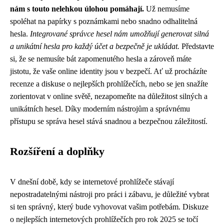
nám s touto nelehkou úlohou pomáhají.
Už nemusíme
spoléhat na papírky s poznámkami nebo snadno odhalitelná
hesla.
Integrované správce hesel nám umožňují generovat silná
a unikátní hesla pro každý účet a bezpečně je ukládat.
Představte
si, že se nemusíte bát zapomenutého hesla a zároveň máte
jistotu, že vaše online identity jsou v bezpečí. Ať už procházíte
recenze a diskuse o nejlepších prohlížečích, nebo se jen snažíte
zorientovat v online světě, nezapomeňte na důležitost silných a
unikátních hesel. Díky moderním nástrojům a správnému
přístupu se správa hesel stává snadnou a bezpečnou záležitostí.
Rozšíření a doplňky
V dnešní době, kdy se internetové prohlížeče stávají
nepostradatelnými nástroji pro práci i zábavu, je důležité vybrat
si ten správný, který bude vyhovovat vašim potřebám. Diskuze
o nejlepších internetových prohlížečích pro rok 2025 se točí