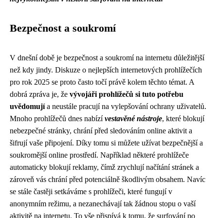
Bezpečnost a soukromí
V dnešní době je bezpečnost a soukromí na internetu důležitější
než kdy jindy. Diskuze o nejlepších internetových prohlížečích
pro rok 2025 se proto často točí právě kolem těchto témat. A
dobrá zpráva je, že
vývojáři prohlížečů si tuto potřebu
uvědomují
a neustále pracují na vylepšování ochrany uživatelů.
Mnoho prohlížečů dnes nabízí
vestavěné nástroje
, které blokují
nebezpečné stránky, chrání před sledováním online aktivit a
šifrují vaše připojení. Díky tomu si můžete užívat bezpečnější a
soukromější online prostředí. Například některé prohlížeče
automaticky blokují reklamy, čímž zrychlují načítání stránek a
zároveň vás chrání před potenciálně škodlivým obsahem. Navíc
se stále častěji setkáváme s prohlížeči, které fungují v
anonymním režimu, a nezanechávají tak žádnou stopu o vaší
aktivitě na internetu. To vše přispívá k tomu, že surfování po