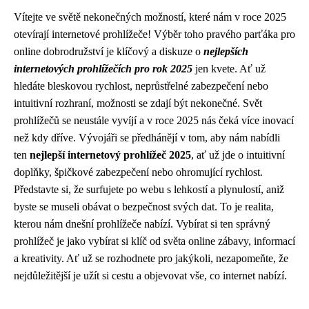
Vítejte ve světě nekonečných možností, které nám v roce 2025
otevírají internetové prohlížeče! Výběr toho pravého parťáka pro
online dobrodružství je klíčový a diskuze o
nejlepších
internetových prohlížečích pro rok 2025
jen kvete. Ať už
hledáte bleskovou rychlost, neprůstřelné zabezpečení nebo
intuitivní rozhraní, možnosti se zdají být nekonečné. Svět
prohlížečů se neustále vyvíjí a v roce 2025 nás čeká více inovací
než kdy dříve. Vývojáři se předhánějí v tom, aby nám nabídli
ten
nejlepší internetový prohlížeč 2025
, ať už jde o intuitivní
doplňky, špičkové zabezpečení nebo ohromující rychlost.
Představte si, že surfujete po webu s lehkostí a plynulostí, aniž
byste se museli obávat o bezpečnost svých dat. To je realita,
kterou nám dnešní prohlížeče nabízí. Vybírat si ten správný
prohlížeč je jako vybírat si klíč od světa online zábavy, informací
a kreativity. Ať už se rozhodnete pro jakýkoli, nezapomeňte, že
nejdůležitější je užít si cestu a objevovat vše, co internet nabízí.