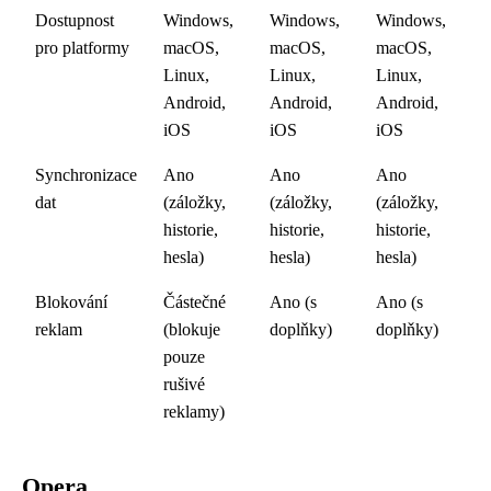
Dostupnost
Windows,
Windows,
Windows,
pro platformy
macOS,
macOS,
macOS,
Linux,
Linux,
Linux,
Android,
Android,
Android,
iOS
iOS
iOS
Synchronizace
Ano
Ano
Ano
dat
(záložky,
(záložky,
(záložky,
historie,
historie,
historie,
hesla)
hesla)
hesla)
Blokování
Částečné
Ano (s
Ano (s
reklam
(blokuje
doplňky)
doplňky)
pouze
rušivé
reklamy)
Opera