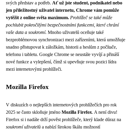
svých představ a potřeb.
Ať už jste student, podnikatel nebo
jen příležitostný uživatel internetu, Chrome vám pomůže
vytěžit z online světa maximum.
Prohlížeč se také může
pochlubit pokročilými bezpečnostními funkcemi, které chrání
vaše data a soukromí.
Mnoho uživatelů oceňuje také
bezproblémovou synchronizaci mezi zařízeními, která umožňuje
snadno přistupovat k záložkám, historii a heslům z počítače,
telefonu i tabletu. Google Chrome se neustále vyvíjí a přináší
nové funkce a vylepšení, čímž si upevňuje svou pozici lídra
mezi internetovými prohlížeči.
Mozilla Firefox
V diskuzích o nejlepších internetových prohlížečích pro rok
2025 se často skloňuje jméno
Mozilla Firefox
. A není divu!
Firefox si i nadále drží pověst prohlížeče, který klade důraz na
soukromí uživatelů
a nabízí širokou škálu možností