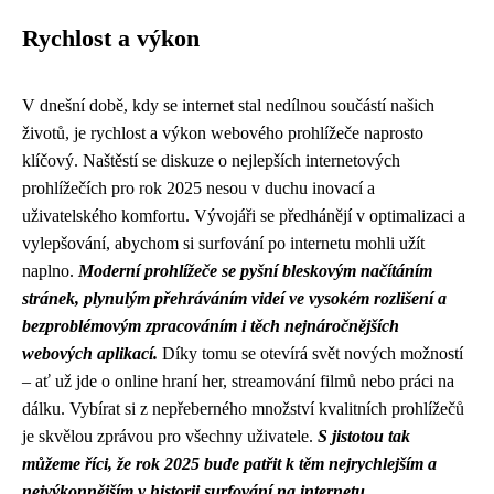
Rychlost a výkon
V dnešní době, kdy se internet stal nedílnou součástí našich
životů, je rychlost a výkon webového prohlížeče naprosto
klíčový. Naštěstí se diskuze o nejlepších internetových
prohlížečích pro rok 2025 nesou v duchu inovací a
uživatelského komfortu. Vývojáři se předhánějí v optimalizaci a
vylepšování, abychom si surfování po internetu mohli užít
naplno.
Moderní prohlížeče se pyšní bleskovým načítáním
stránek, plynulým přehráváním videí ve vysokém rozlišení a
bezproblémovým zpracováním i těch nejnáročnějších
webových aplikací.
Díky tomu se otevírá svět nových možností
– ať už jde o online hraní her, streamování filmů nebo práci na
dálku. Vybírat si z nepřeberného množství kvalitních prohlížečů
je skvělou zprávou pro všechny uživatele.
S jistotou tak
můžeme říci, že rok 2025 bude patřit k těm nejrychlejším a
nejvýkonnějším v historii surfování na internetu.