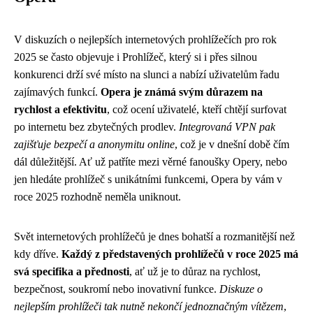
V diskuzích o nejlepších internetových prohlížečích pro rok
2025 se často objevuje i Prohlížeč, který si i přes silnou
konkurenci drží své místo na slunci a nabízí uživatelům řadu
zajímavých funkcí.
Opera je známá svým důrazem na
rychlost a efektivitu
, což ocení uživatelé, kteří chtějí surfovat
po internetu bez zbytečných prodlev.
Integrovaná VPN pak
zajišťuje bezpečí a anonymitu online
, což je v dnešní době čím
dál důležitější. Ať už patříte mezi věrné fanoušky Opery, nebo
jen hledáte prohlížeč s unikátními funkcemi, Opera by vám v
roce 2025 rozhodně neměla uniknout.
Svět internetových prohlížečů je dnes bohatší a rozmanitější než
kdy dříve.
Každý z představených prohlížečů v roce 2025 má
svá specifika a přednosti
, ať už je to důraz na rychlost,
bezpečnost, soukromí nebo inovativní funkce.
Diskuze o
nejlepším prohlížeči tak nutně nekončí jednoznačným vítězem
,