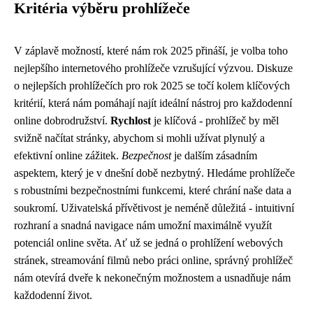
Kritéria výběru prohlížeče
V záplavě možností, které nám rok 2025 přináší, je volba toho
nejlepšího internetového prohlížeče vzrušující výzvou. Diskuze
o nejlepších prohlížečích pro rok 2025 se točí kolem klíčových
kritérií, která nám pomáhají najít ideální nástroj pro každodenní
online dobrodružství.
Rychlost
je klíčová - prohlížeč by měl
svižně načítat stránky, abychom si mohli užívat plynulý a
efektivní online zážitek.
Bezpečnost
je dalším zásadním
aspektem, který je v dnešní době nezbytný. Hledáme prohlížeče
s robustními bezpečnostními funkcemi, které chrání naše data a
soukromí. Uživatelská přívětivost je neméně důležitá - intuitivní
rozhraní a snadná navigace nám umožní maximálně využít
potenciál online světa. Ať už se jedná o prohlížení webových
stránek, streamování filmů nebo práci online, správný prohlížeč
nám otevírá dveře k nekonečným možnostem a usnadňuje nám
každodenní život.