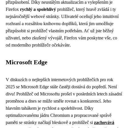
přizpůsobení. Díky neustálým aktualizacím a vylepšením je
Firefox
rychlý a spolehlivý
prohlížeč, který hravě zvládá i ty
nejnáročnější webové stránky. Uživatelé oceňují jeho intuitivní
rozhraní a rozsáhlou knihovnu doplňků, která jim umožňuje
přizpůsobit si prohlížeč vlastním potřebám. Ať už jste běžný
uživatel, nebo zkušený vývojář, Firefox vám poskytne vše, co
od moderního prohlížeče očekáváte.
Microsoft Edge
V diskuzích o nejlepších internetových prohlížečích pro rok
2025 se Microsoft Edge stále častěji dostává do popředí. Není
divu! Prohlížeč od Microsoftu prošel v posledních letech zásadní
proměnou a dnes se může směle rovnat s konkurencí. Jeho
hlavním tahákem je rychlost a spolehlivost. Díky
optimalizovanému jádru Chromium a propracované správě
paměti se stránky načítají bleskově a prohlížeč si
zachovává