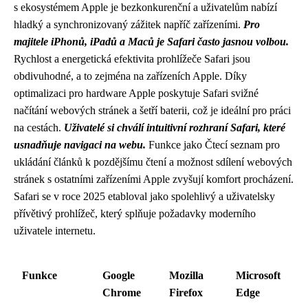
s ekosystémem Apple je bezkonkurenční a uživatelům nabízí
hladký a synchronizovaný zážitek napříč zařízeními.
Pro
majitele iPhonů, iPadů a Maců je Safari často jasnou volbou.
Rychlost a energetická efektivita prohlížeče Safari jsou
obdivuhodné, a to zejména na zařízeních Apple. Díky
optimalizaci pro hardware Apple poskytuje Safari svižné
načítání webových stránek a šetří baterii, což je ideální pro práci
na cestách.
Uživatelé si chválí intuitivní rozhraní Safari, které
usnadňuje navigaci na webu.
Funkce jako Čtecí seznam pro
ukládání článků k pozdějšímu čtení a možnost sdílení webových
stránek s ostatními zařízeními Apple zvyšují komfort procházení.
Safari se v roce 2025 etabloval jako spolehlivý a uživatelsky
přívětivý prohlížeč, který splňuje požadavky moderního
uživatele internetu.
Funkce
Google
Mozilla
Microsoft
Chrome
Firefox
Edge